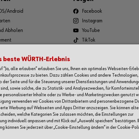
iOS/Android
Facebook
arten
Instagram
und Abholen
YouTube
ement
TikTok
 und Reklamation
LinkedIn
s beste WÜRTH-Erlebnis
e-Center
Xing
auf “Ja, alle erlauben“ erlauben Sie uns, Ihnen ein optimales Webseiten-Erleb
inkaufsprozesse zu bieten. Dazu zählen Cookies und andere Technologien, 
b der Seite und für die Steuerung unserer Dienstleistungen und Anwendung
sind, sowie solche, die zu Statistik- und Analysezwecken, für Komforteinste
e personalisierter Inhalte oder zu Werbe- und Marketingzwecken genutzt w
illigung verwenden wir Cookies von Drittanbietern und personenbezogene D
ierte Werbung auf Webseiten und Apps Dritter anzuzeigen. Sie können alte
scheiden, welche Kategorien Sie zulassen möchten, die Einstellungen zur
ng individuell anpassen und mit Klick auf „Auswahl speichern“ bestätigen. I
ng können Sie jederzeit über „Cookie-Einstellung ändern“ in der Cookie-Poli
tliche Institutionen, nicht jedoch an Verbraucher im Sinne des § 13 BGB. Alle Preise