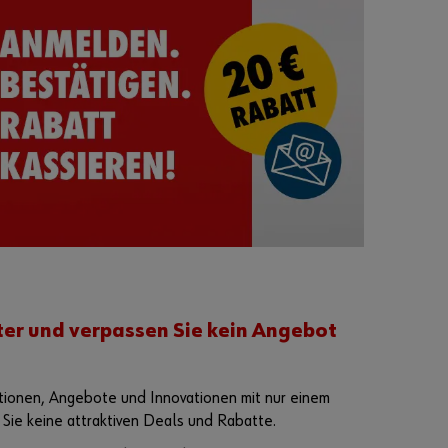
können Sie sich
registrieren und
alle Funktionen
des Online-
Shops nutzen.
Verkauf nur
an
Gewerbetre
ibende
Jetzt
Registriere
n
ter und verpassen Sie kein Angebot
tionen, Angebote und Innovationen mit nur einem
 Sie keine attraktiven Deals und Rabatte.