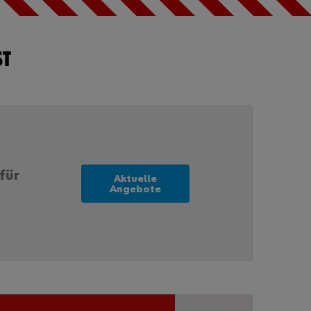
ST
Passwort
vergessen
Anmeldedaten
merken
Anmelden
für
Aktuelle
Angebote
Sie möchten
sich im
Online-Shop
registrieren?
In nur drei
Schritten