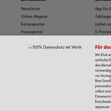
Newsletter
App für 
Online-Magazin
Zahlungs
Karriereportal
Liefern 
Presseportal
E-Procur
Kulturelles und soziales Engagement
Rückgabe
Für da
Reinhold Würth
FAQ/Hilf
Mit Klick 
Videos
einfache E
den Betrie
notwendig 
zur Anzeig
Ihrer Einw
personalis
selbst ent
Datennutzu
Entscheidu
Verkauf nur an Unternehmer, Gewerbetreibende, Freiberufler und öffen
anpassen.