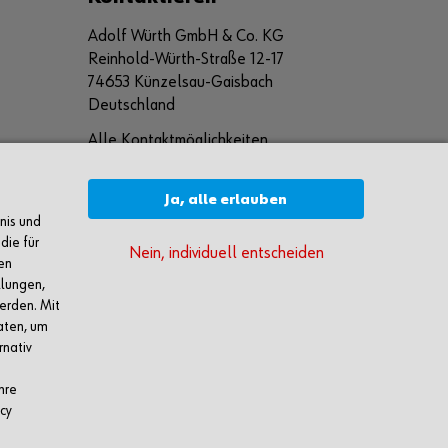
Adolf Würth GmbH & Co. KG
Reinhold-Würth-Straße 12-17
74653 Künzelsau-Gaisbach
Deutschland
Alle Kontaktmöglichkeiten
+49 7940 15-2400
Ja, alle erlauben
nis und
info@wuerth.com
die für
Nein, individuell entscheiden
en
llungen,
erden. Mit
aten, um
rnativ
hre
cy
 in Euro zzgl. gesetzl. MwSt. Angebote freibleibend