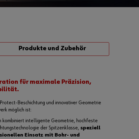
Passwort
vergessen
Anmeldedaten
merken
Produkte und Zubehör
Anmelden
tion für maximale Präzision,
ilität.
Sie möchten
rotect-Beschichtung und innovativer Geometrie
sich im
rk möglich ist:
Online-Shop
registrieren?
kombiniert intelligente Geometrie, hochfeste
In nur drei
chtungstechnologie der Spitzenklasse,
speziell
Schritten
sionellen Einsatz mit Bohr- und