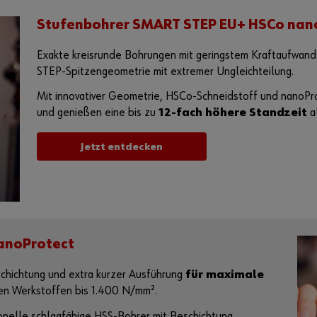
Stufenbohrer SMART STEP EU+ HSCo nan
Exakte kreisrunde Bohrungen mit geringstem Kraftaufwa
STEP-Spitzengeometrie mit extremer Ungleichteilung.
Mit innovativer Geometrie, HSCo-Schneidstoff und nanoPr
und genießen eine bis zu
12-fach höhere Standzeit
a
Jetzt entdecken
anoProtect
hichtung und extra kurzer Ausführung
für maximale
ten Werkstoffen bis 1.400 N/mm².
onelle schlagfähige HSS-Bohrer mit Beschichtung,