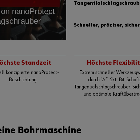
Tangentialschlagschraub
Schneller, präziser, sich
öchste Standzeit
Höchste Flexibili
ell konzipierte nanoProtect-
Extrem schneller Werkzeug
Beschichtung.
durch ¼“-6kt. Bit-Schaft
Tangentialschlagschrauber. Sic
und optimale Kraftübertra
eine Bohrmaschine