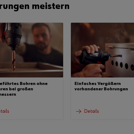
rungen meistern
führtes Bohren ohne
Einfaches Vergößern
ren bei großen
vorhandener Bohrungen
messern
tails
Details