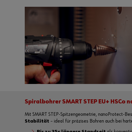
Spiralbohrer SMART STEP EU+ HSCo n
Mit SMART STEP-Spitzengeometrie, nanoProtect-Besc
Stabilität
– ideal für präzises Bohren auch bei har
Bis zu 35x längere Standzeit
als konventi