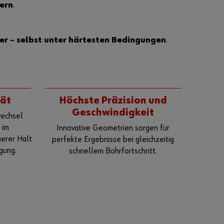
können Sie sich
ern
.
registrieren und
alle Funktionen
des Online-
erer – selbst unter härtesten Bedingungen
.
Shops nutzen.
Verkauf nur
an
Gewerbetre
tät
Höchste Präzision und
ibende
Geschwindigkeit
wechsel
Jetzt
 im
Innovative Geometrien sorgen für
Registriere
herer Halt
perfekte Ergebnisse bei gleichzeitig
n
gung.
schnellem Bohrfortschritt.