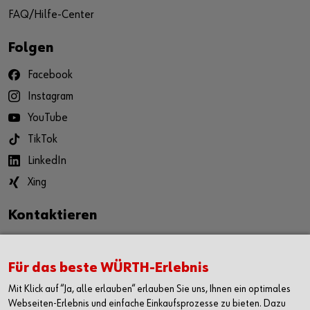
FAQ/Hilfe-Center
Folgen
Facebook
Instagram
YouTube
TikTok
LinkedIn
Xing
Kontaktieren
Adolf Würth GmbH & Co. KG
Reinhold-Würth-Straße 12-17
Für das beste WÜRTH-Erlebnis
74653 Künzelsau-Gaisbach
Mit Klick auf “Ja, alle erlauben“ erlauben Sie uns, Ihnen ein optimales
Deutschland
Webseiten-Erlebnis und einfache Einkaufsprozesse zu bieten. Dazu