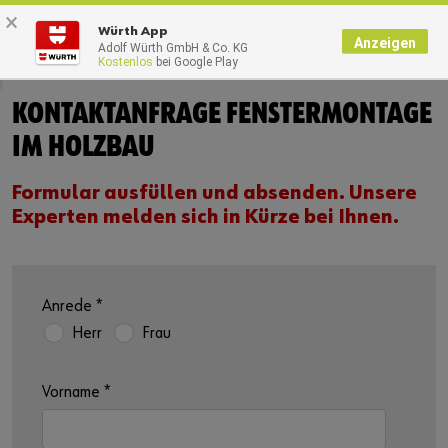
×
0
Würth App
Anzeigen
Adolf Würth GmbH & Co. KG
Kostenlos
bei Google Play
KONTAKTANFRAGE FENSTERMONTAGE
IM HOLZBAU
Formular ausfüllen und absenden. Unsere
Experten melden sich in Kürze bei Ihnen.
Anrede
*
Herr
Frau
Vorname
*