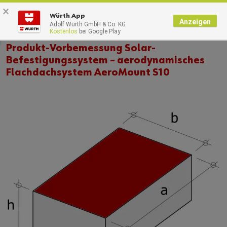
×
0
Würth App
Anzeigen
Adolf Würth GmbH & Co. KG
Kostenlos
bei Google Play
Produkt-Vorbemessung Solar-
Befestigungssystem – aerodynamisches
Flachdachsystem AeroMount S10