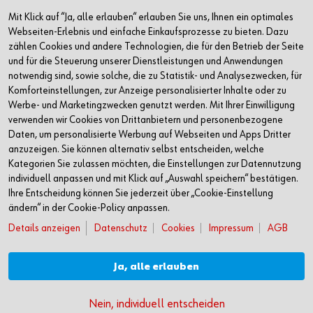
Mit Klick auf “Ja, alle erlauben“ erlauben Sie uns, Ihnen ein optimales
+49 7940 15-2400
Webseiten-Erlebnis und einfache Einkaufsprozesse zu bieten. Dazu
zählen Cookies und andere Technologien, die für den Betrieb der Seite
info@wuerth.com
und für die Steuerung unserer Dienstleistungen und Anwendungen
notwendig sind, sowie solche, die zu Statistik- und Analysezwecken, für
Komforteinstellungen, zur Anzeige personalisierter Inhalte oder zu
Werbe- und Marketingzwecken genutzt werden. Mit Ihrer Einwilligung
verwenden wir Cookies von Drittanbietern und personenbezogene
Daten, um personalisierte Werbung auf Webseiten und Apps Dritter
anzuzeigen. Sie können alternativ selbst entscheiden, welche
Kategorien Sie zulassen möchten, die Einstellungen zur Datennutzung
individuell anpassen und mit Klick auf „Auswahl speichern“ bestätigen.
Ihre Entscheidung können Sie jederzeit über „Cookie-Einstellung
ändern“ in der Cookie-Policy anpassen.
Details anzeigen
Datenschutz
Cookies
Impressum
AGB
Verkauf nur an Unternehmer, Gewerbetreibende, Freiberufler und öffentliche
Institutionen, nicht jedoch an Verbraucher im Sinne des § 13 BGB. Alle Preise in
Euro zzgl. gesetzl. MwSt. Angebote freibleibend
Ja, alle erlauben
© Adolf Würth GmbH & Co. KG
Nein, individuell entscheiden