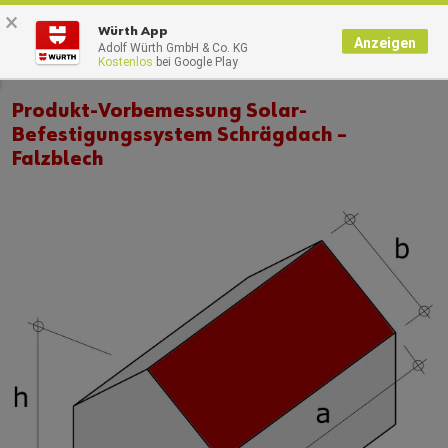
×
0
Würth App
Anzeigen
Adolf Würth GmbH & Co. KG
Kostenlos
bei Google Play
Produkt-Vorbemessung Solar-
Befestigungssystem Schrägdach –
Falzblech