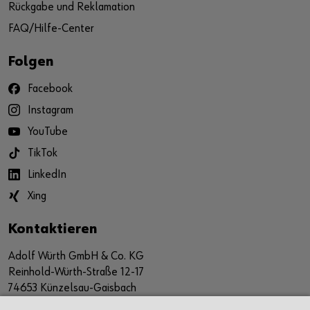
Rückgabe und Reklamation
FAQ/Hilfe-Center
Folgen
Facebook
Instagram
YouTube
TikTok
LinkedIn
Xing
Kontaktieren
Adolf Würth GmbH & Co. KG
Reinhold-Würth-Straße 12-17
74653 Künzelsau-Gaisbach
Deutschland