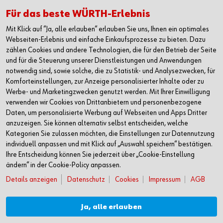
Alle Kontaktmöglichkeiten
Für das beste WÜRTH-Erlebnis
Mit Klick auf “Ja, alle erlauben“ erlauben Sie uns, Ihnen ein optimales
+49 7940 15-2400
Webseiten-Erlebnis und einfache Einkaufsprozesse zu bieten. Dazu
zählen Cookies und andere Technologien, die für den Betrieb der Seite
info@wuerth.com
und für die Steuerung unserer Dienstleistungen und Anwendungen
notwendig sind, sowie solche, die zu Statistik- und Analysezwecken, für
Komforteinstellungen, zur Anzeige personalisierter Inhalte oder zu
Werbe- und Marketingzwecken genutzt werden. Mit Ihrer Einwilligung
verwenden wir Cookies von Drittanbietern und personenbezogene
Daten, um personalisierte Werbung auf Webseiten und Apps Dritter
anzuzeigen. Sie können alternativ selbst entscheiden, welche
Kategorien Sie zulassen möchten, die Einstellungen zur Datennutzung
individuell anpassen und mit Klick auf „Auswahl speichern“ bestätigen.
Ihre Entscheidung können Sie jederzeit über „Cookie-Einstellung
ändern“ in der Cookie-Policy anpassen.
Details anzeigen
Datenschutz
Cookies
Impressum
AGB
Verkauf nur an Unternehmer, Gewerbetreibende, Freiberufler und öffentliche
Institutionen, nicht jedoch an Verbraucher im Sinne des § 13 BGB. Alle Preise in
Euro zzgl. gesetzl. MwSt. Angebote freibleibend
Ja, alle erlauben