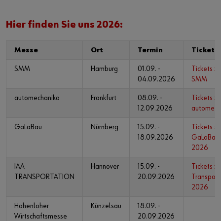
Hier finden Sie uns 2026:
Messe
Ort
Termin
Tickets
SMM
Hamburg
01.09. -
Tickets zu
04.09.2026
SMM
automechanika
Frankfurt
08.09. -
Tickets zu
12.09.2026
automech
GaLaBau
Nürnberg
15.09. -
Tickets zu
18.09.2026
GaLaBau
2026
IAA
Hannover
15.09. -
Tickets zu
TRANSPORTATION
20.09.2026
Transport
2026
Hohenloher
Künzelsau
18.09. -
Wirtschaftsmesse
20.09.2026