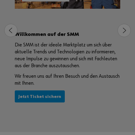
Ihre W
Ihre P
Wir fr
mit Ihn
6
Willkommen auf der SMM
Jetzt
 die
Die SMM ist der ideale Marktplatz um sich über
aktuelle Trends und Technologien zu informieren,
neue Impulse zu gewinnen und sich mit Fachleuten
aus der Branche auszutauschen.
e
Wir freuen uns auf Ihren Besuch und den Austausch
häft.
mit Ihnen.
stausch
Jetzt Ticket sichern