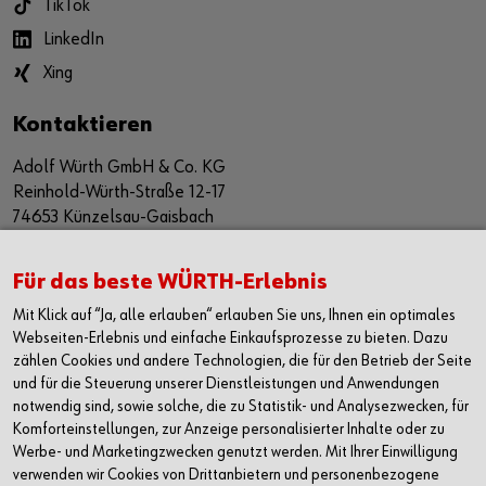
TikTok
LinkedIn
Xing
Kontaktieren
Adolf Würth GmbH & Co. KG
Reinhold-Würth-Straße 12-17
74653 Künzelsau-Gaisbach
Deutschland
Alle Kontaktmöglichkeiten
Für das beste WÜRTH-Erlebnis
Mit Klick auf “Ja, alle erlauben“ erlauben Sie uns, Ihnen ein optimales
+49 7940 15-2400
Webseiten-Erlebnis und einfache Einkaufsprozesse zu bieten. Dazu
zählen Cookies und andere Technologien, die für den Betrieb der Seite
info@wuerth.com
und für die Steuerung unserer Dienstleistungen und Anwendungen
notwendig sind, sowie solche, die zu Statistik- und Analysezwecken, für
Komforteinstellungen, zur Anzeige personalisierter Inhalte oder zu
Werbe- und Marketingzwecken genutzt werden. Mit Ihrer Einwilligung
verwenden wir Cookies von Drittanbietern und personenbezogene