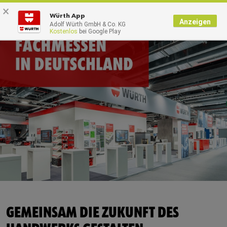
×
0
Würth App
Anzeigen
Adolf Würth GmbH & Co. KG
Kostenlos
bei Google Play
GEMEINSAM DIE ZUKUNFT DES