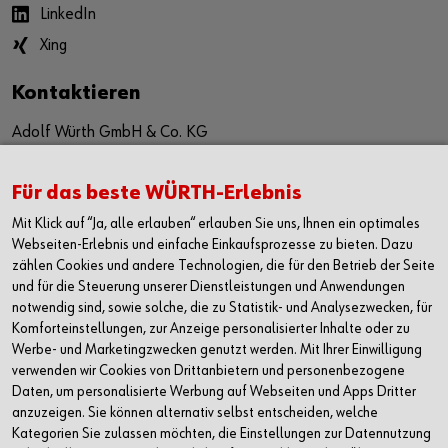
LinkedIn
Xing
Kontaktieren
Adolf Würth GmbH & Co. KG
Reinhold-Würth-Straße 12-17
74653 Künzelsau-Gaisbach
Für das beste WÜRTH-Erlebnis
Deutschland
Mit Klick auf “Ja, alle erlauben“ erlauben Sie uns, Ihnen ein optimales
Alle Kontaktmöglichkeiten
Webseiten-Erlebnis und einfache Einkaufsprozesse zu bieten. Dazu
zählen Cookies und andere Technologien, die für den Betrieb der Seite
+49 7940 15-2400
und für die Steuerung unserer Dienstleistungen und Anwendungen
notwendig sind, sowie solche, die zu Statistik- und Analysezwecken, für
info@wuerth.com
Komforteinstellungen, zur Anzeige personalisierter Inhalte oder zu
Werbe- und Marketingzwecken genutzt werden. Mit Ihrer Einwilligung
verwenden wir Cookies von Drittanbietern und personenbezogene
Daten, um personalisierte Werbung auf Webseiten und Apps Dritter
anzuzeigen. Sie können alternativ selbst entscheiden, welche
Kategorien Sie zulassen möchten, die Einstellungen zur Datennutzung