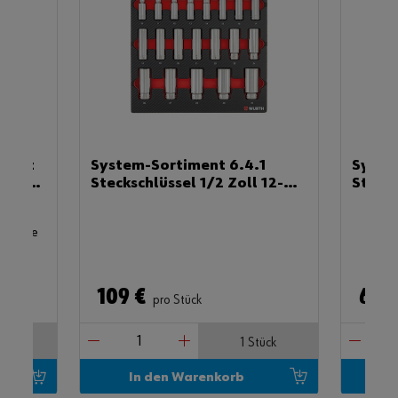
enset
System-Sortiment 6.4.1
Syste
 W-
Steckschlüssel 1/2 Zoll 12-
Stecks
kant 20-teilig
teilig
nklusive
109 €
69 
pro Stück
tück
1 Stück
In den Warenkorb
I