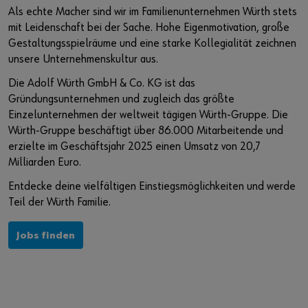
Veranstaltungen
Wissen und Referenzen
Nachhaltigkeit bei Würth
Würth Karriere auf Jobmessen
Als echte Macher sind wir im Familienunternehmen Würth stets
mit Leidenschaft bei der Sache. Hohe Eigenmotivation, große
Baustellenmanagement CENDAS
Akademie Würth
Diversity bei Würth
Gestaltungsspielräume und eine starke Kollegialität zeichnen
unsere Unternehmenskultur aus.
Bauwerksverstärkung RELAST
Qualitätsanspruch
Sie möchten sich im Online-Shop registrieren?
Die Adolf Würth GmbH & Co. KG ist das
Gründungsunternehmen und zugleich das größte
In nur drei Schritten können Sie sich registrieren und alle
Forschung und Entwicklung
Einzelunternehmen der weltweit tägigen Würth-Gruppe. Die
Funktionen des Online-Shops nutzen.
Würth-Gruppe beschäftigt über 86.000 Mitarbeitende und
Innovation Hub
Verkauf nur an Gewerbetreibende
erzielte im Geschäftsjahr 2025 einen Umsatz von 20,7
Milliarden Euro.
Jetzt Registrieren
Entdecke deine vielfältigen Einstiegsmöglichkeiten und werde
Teil der Würth Familie.
Jobs finden