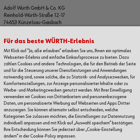
Adolf Würth GmbH & Co. KG
Reinhold-Würth-Straße 12-17
74653 Künzelsau-Gaisbach
Deutschland
Alle Kontaktmöglichkeiten
Für das beste WÜRTH-Erlebnis
Mit Klick auf “Ja, alle erlauben“ erlauben Sie uns, Ihnen ein optimales
+49 7940 15-2400
Webseiten-Erlebnis und einfache Einkaufsprozesse zu bieten. Dazu
zählen Cookies und andere Technologien, die für den Betrieb der Seite
info@wuerth.com
und für die Steuerung unserer Dienstleistungen und Anwendungen
notwendig sind, sowie solche, die zu Statistik- und Analysezwecken, für
Komforteinstellungen, zur Anzeige personalisierter Inhalte oder zu
Werbe- und Marketingzwecken genutzt werden. Mit Ihrer Einwilligung
verwenden wir Cookies von Drittanbietern und personenbezogene
Daten, um personalisierte Werbung auf Webseiten und Apps Dritter
anzuzeigen. Sie können alternativ selbst entscheiden, welche
Kategorien Sie zulassen möchten, die Einstellungen zur Datennutzung
individuell anpassen und mit Klick auf „Auswahl speichern“ bestätigen.
Ihre Entscheidung können Sie jederzeit über „Cookie-Einstellung
ändern“ in der Cookie-Policy anpassen.