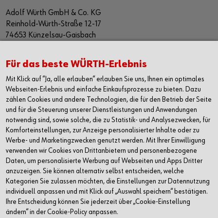
Adolf Würth GmbH & Co. KG
Reinhold-Würth-Straße 12-17
74653 Künzelsau-Gaisbach
Deutschland
Alle Kontaktmöglichkeiten
Für das beste WÜRTH-Erlebnis
Mit Klick auf “Ja, alle erlauben“ erlauben Sie uns, Ihnen ein optimales
+49 7940 15-2400
Webseiten-Erlebnis und einfache Einkaufsprozesse zu bieten. Dazu
zählen Cookies und andere Technologien, die für den Betrieb der Seite
info@wuerth.com
und für die Steuerung unserer Dienstleistungen und Anwendungen
notwendig sind, sowie solche, die zu Statistik- und Analysezwecken, für
Komforteinstellungen, zur Anzeige personalisierter Inhalte oder zu
Werbe- und Marketingzwecken genutzt werden. Mit Ihrer Einwilligung
verwenden wir Cookies von Drittanbietern und personenbezogene
Daten, um personalisierte Werbung auf Webseiten und Apps Dritter
anzuzeigen. Sie können alternativ selbst entscheiden, welche
Kategorien Sie zulassen möchten, die Einstellungen zur Datennutzung
individuell anpassen und mit Klick auf „Auswahl speichern“ bestätigen.
Ihre Entscheidung können Sie jederzeit über „Cookie-Einstellung
ändern“ in der Cookie-Policy anpassen.