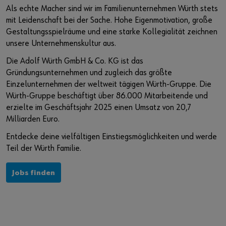
Veranstaltungen
Wissen und Referenzen
Nachhaltigkeit bei Würth
Würth Karriere auf Jobmessen
Als echte Macher sind wir im Familienunternehmen Würth stets
mit Leidenschaft bei der Sache. Hohe Eigenmotivation, große
Baustellenmanagement CENDAS
Akademie Würth
Diversity bei Würth
Gestaltungsspielräume und eine starke Kollegialität zeichnen
unsere Unternehmenskultur aus.
Bauwerksverstärkung RELAST
Qualitätsanspruch
Sie möchten sich im Online-Shop registrieren?
Die Adolf Würth GmbH & Co. KG ist das
Gründungsunternehmen und zugleich das größte
In nur drei Schritten können Sie sich registrieren und alle
Forschung und Entwicklung
Einzelunternehmen der weltweit tägigen Würth-Gruppe. Die
Funktionen des Online-Shops nutzen.
Würth-Gruppe beschäftigt über 86.000 Mitarbeitende und
Innovation Hub
Verkauf nur an Gewerbetreibende
erzielte im Geschäftsjahr 2025 einen Umsatz von 20,7
Milliarden Euro.
Jetzt Registrieren
Entdecke deine vielfältigen Einstiegsmöglichkeiten und werde
Teil der Würth Familie.
Jobs finden