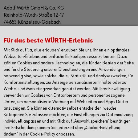
Adolf Würth GmbH & Co. KG
Reinhold-Würth-Straße 12-17
74653 Künzelsau-Gaisbach
Deutschland
Alle Kontaktmöglichkeiten
Für das beste WÜRTH-Erlebnis
Mit Klick auf “Ja, alle erlauben“ erlauben Sie uns, Ihnen ein optimales
+49 7940 15-2400
Webseiten-Erlebnis und einfache Einkaufsprozesse zu bieten. Dazu
zählen Cookies und andere Technologien, die für den Betrieb der Seite
info@wuerth.com
und für die Steuerung unserer Dienstleistungen und Anwendungen
notwendig sind, sowie solche, die zu Statistik- und Analysezwecken, für
Komforteinstellungen, zur Anzeige personalisierter Inhalte oder zu
Werbe- und Marketingzwecken genutzt werden. Mit Ihrer Einwilligung
verwenden wir Cookies von Drittanbietern und personenbezogene
Daten, um personalisierte Werbung auf Webseiten und Apps Dritter
anzuzeigen. Sie können alternativ selbst entscheiden, welche
Kategorien Sie zulassen möchten, die Einstellungen zur Datennutzung
individuell anpassen und mit Klick auf „Auswahl speichern“ bestätigen.
Ihre Entscheidung können Sie jederzeit über „Cookie-Einstellung
ändern“ in der Cookie-Policy anpassen.