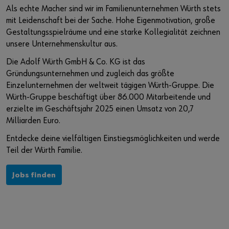
Veranstaltungen
Wissen und Referenzen
Nachhaltigkeit bei Würth
Würth Karriere auf Jobmessen
Als echte Macher sind wir im Familienunternehmen Würth stets
mit Leidenschaft bei der Sache. Hohe Eigenmotivation, große
Baustellenmanagement CENDAS
Akademie Würth
Diversity bei Würth
Gestaltungsspielräume und eine starke Kollegialität zeichnen
unsere Unternehmenskultur aus.
Bauwerksverstärkung RELAST
Qualitätsanspruch
Sie möchten sich im Online-Shop registrieren?
Die Adolf Würth GmbH & Co. KG ist das
Gründungsunternehmen und zugleich das größte
In nur drei Schritten können Sie sich registrieren und alle
Forschung und Entwicklung
Einzelunternehmen der weltweit tägigen Würth-Gruppe. Die
Funktionen des Online-Shops nutzen.
Würth-Gruppe beschäftigt über 86.000 Mitarbeitende und
Innovation Hub
Verkauf nur an Gewerbetreibende
erzielte im Geschäftsjahr 2025 einen Umsatz von 20,7
Milliarden Euro.
Jetzt Registrieren
Entdecke deine vielfältigen Einstiegsmöglichkeiten und werde
Teil der Würth Familie.
Jobs finden