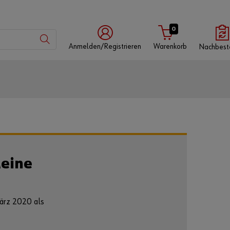
0
Anmelden/Registrieren
Warenkorb
Nachbest
mit
mit
mit
Würth-
Benutzername
Kundennummer
App
Kundennummer
Meine
Partnernummer
März 2020 als
Passwort