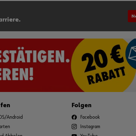
N
arriere.
ufen
Folgen
iOS/Android
Facebook
arten
Instagram