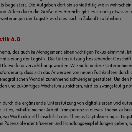
alls begeistert. Die Aufgaben dort sin so vielfältig wie in wahrsche
on. Allein durch die Größe des Bereichs gibt es ständig etwas zu 
weiterungen der Logistik wird dies auch in Zukunft so bleiben.
stik 4.0
hema, das auch im Management einen wichtigen Fokus einnimmt, is
omatisierung der Logistik. Die Unterstützung bestehender Geschäf
ittlerweile unverzichtbar geworden. Wie viele andere Unternehme
sforderung, dass sich das Anwerben von neuen Fachkräften durch
demografischen Wandel zunehmend schwieriger gestaltet. Um den
en und zukünftiges Wachstum zu sichern, wird es zwangsläufig not
 durch die ergänzende Unterstützung von digitalisierten und auto
ist es, mithilfe meiner Arbeit Transparenz in dieses Thema zu brin
, wo Würth aktuell hinsichtlich des Themas Digitalisierung im Logist
ann Potenziale identifizieren und Handlungsempfehlungen geben, wi