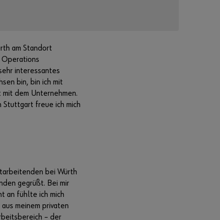
Passwort
ürth am Standort
vergessen
 Operations
Anmeldedaten
sehr interessantes
merken
en bin, bin ich mit
kt mit dem Unternehmen.
Anmelden
Stuttgart freue ich mich
Sie möchten
sich im
itarbeitenden bei Würth
Online-Shop
den gegrüßt. Bei mir
registrieren?
 an fühlte ich mich
In nur drei
 aus meinem privaten
Schritten
rbeitsbereich – der