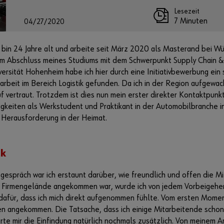
Lesezeit
7 Minuten
04/27/2020
h bin 24 Jahre alt und arbeite seit März 2020 als Masterand bei W
m Abschluss meines Studiums mit dem Schwerpunkt Supply Chain &
rsität Hohenheim habe ich hier durch eine Initiativbewerbung ein 
beit im Bereich Logistik gefunden. Da ich in der Region aufgewachs
uf vertraut. Trotzdem ist dies nun mein erster direkter Kontaktpun
gkeiten als Werkstudent und Praktikant in der Automobilbranche in 
e Herausforderung in der Heimat.
ck
gespräch war ich erstaunt darüber, wie freundlich und offen die M
m Firmengelände angekommen war, wurde ich von jedem Vorbeigehen
dafür, dass ich mich direkt aufgenommen fühlte. Vom ersten Moment
n angekommen. Die Tatsache, dass ich einige Mitarbeitende schon
te mir die Einfindung natürlich nochmals zusätzlich. Von meinem A