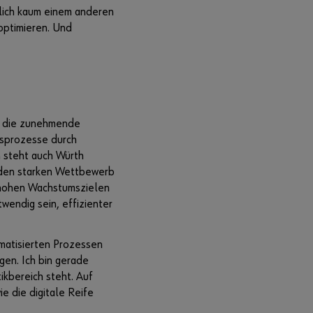
können Sie sich
inlich kaum einem anderen
registrieren und
optimieren. Und
alle Funktionen
des Online-
Shops nutzen.
Verkauf nur
an
t die zunehmende
Gewerbetre
tsprozesse durch
ibende
n steht auch Würth
 den starken Wettbewerb
Jetzt
Registriere
 hohen Wachstumszielen
n
wendig sein, effizienter
matisierten Prozessen
gen. Ich bin gerade
ikbereich steht. Auf
e die digitale Reife