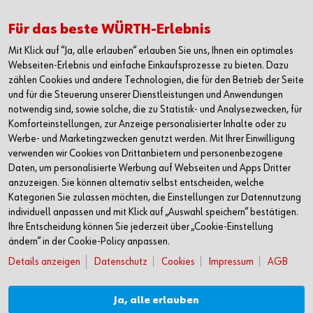
Deutschland
Alle Kontaktmöglichkeiten
Für das beste WÜRTH-Erlebnis
Mit Klick auf “Ja, alle erlauben“ erlauben Sie uns, Ihnen ein optimales
+49 7940 15-2400
Webseiten-Erlebnis und einfache Einkaufsprozesse zu bieten. Dazu
zählen Cookies und andere Technologien, die für den Betrieb der Seite
info@wuerth.com
und für die Steuerung unserer Dienstleistungen und Anwendungen
notwendig sind, sowie solche, die zu Statistik- und Analysezwecken, für
Komforteinstellungen, zur Anzeige personalisierter Inhalte oder zu
Werbe- und Marketingzwecken genutzt werden. Mit Ihrer Einwilligung
verwenden wir Cookies von Drittanbietern und personenbezogene
Daten, um personalisierte Werbung auf Webseiten und Apps Dritter
anzuzeigen. Sie können alternativ selbst entscheiden, welche
Kategorien Sie zulassen möchten, die Einstellungen zur Datennutzung
individuell anpassen und mit Klick auf „Auswahl speichern“ bestätigen.
Ihre Entscheidung können Sie jederzeit über „Cookie-Einstellung
ändern“ in der Cookie-Policy anpassen.
Details anzeigen
Datenschutz
Cookies
Impressum
AGB
Verkauf nur an Unternehmer, Gewerbetreibende, Freiberufler und öffentliche
Institutionen, nicht jedoch an Verbraucher im Sinne des § 13 BGB. Alle Preise in
Euro zzgl. gesetzl. MwSt. Angebote freibleibend
Ja, alle erlauben