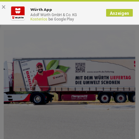
×
0
Würth App
Anzeigen
Adolf Würth GmbH & Co. KG
Kostenlos
bei Google Play
Startseite
Unternehmen
Online-Magazin