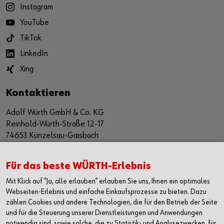
Instagram
YouTube
TikTok
LinkedIn
Xing
Kontaktieren
Adolf Würth GmbH & Co. KG
Reinhold-Würth-Straße 12-17
74653 Künzelsau-Gaisbach
Deutschland
Alle Kontaktmöglichkeiten
Für das beste WÜRTH-Erlebnis
Mit Klick auf “Ja, alle erlauben“ erlauben Sie uns, Ihnen ein optimales
+49 7940 15-2400
Webseiten-Erlebnis und einfache Einkaufsprozesse zu bieten. Dazu
zählen Cookies und andere Technologien, die für den Betrieb der Seite
info@wuerth.com
und für die Steuerung unserer Dienstleistungen und Anwendungen
notwendig sind, sowie solche, die zu Statistik- und Analysezwecken, für