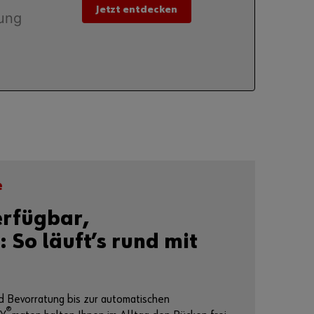
Jetzt entdecken
sung
e
erfügbar,
 So läuft’s rund mit
d Bevorratung bis zur automatischen
®