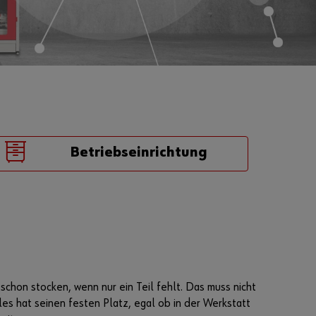
Passwort
vergessen
Anmeldedaten
merken
Anmelden
Betriebseinrichtung
Sie möchten
sich im
Online-Shop
registrieren?
schon stocken, wenn nur ein Teil fehlt. Das muss nicht
In nur drei
es hat seinen festen Platz, egal ob in der Werkstatt
Schritten