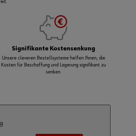
eit.
können Sie sich
registrieren und
alle Funktionen
des Online-
Shops nutzen.
Verkauf nur
an
Signifikante Kostensenkung
Gewerbetre
Unsere cleveren Bestellsysteme helfen Ihnen, die
ibende
Kosten für Beschaffung und Lagerung signifikant zu
senken.
Jetzt
Registriere
n
g