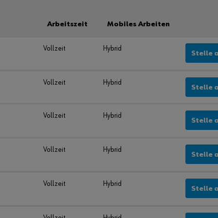
Arbeitszeit
Mobiles Arbeiten
Vollzeit
Hybrid
Pass
Stelle 
wort
verg
ess
Vollzeit
Hybrid
Stelle 
en
Anmeldedaten
Vollzeit
Hybrid
merken
Stelle 
Anmelden
Vollzeit
Hybrid
Stelle 
Vollzeit
Hybrid
Stelle 
Sie
mö
cht
Vollzeit
Hybrid