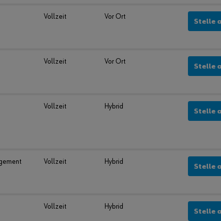
Vollzeit
Vor Ort
Stelle 
Vollzeit
Vor Ort
Stelle 
Vollzeit
Hybrid
Stelle 
agement
Vollzeit
Hybrid
Stelle 
Vollzeit
Hybrid
Stelle 