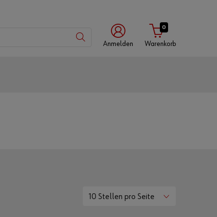
0
Anmelden
Warenkorb
mit
mit
mit
Würth-
Benutzername
Kundennummer
App
Kundennummer
Partnernummer
10 Stellen pro Seite
Passwort