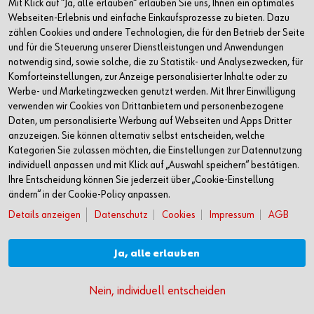
Mit Klick auf “Ja, alle erlauben“ erlauben Sie uns, Ihnen ein optimales
+49 7940 15-2400
Webseiten-Erlebnis und einfache Einkaufsprozesse zu bieten. Dazu
zählen Cookies und andere Technologien, die für den Betrieb der Seite
info@wuerth.com
und für die Steuerung unserer Dienstleistungen und Anwendungen
notwendig sind, sowie solche, die zu Statistik- und Analysezwecken, für
Komforteinstellungen, zur Anzeige personalisierter Inhalte oder zu
Werbe- und Marketingzwecken genutzt werden. Mit Ihrer Einwilligung
verwenden wir Cookies von Drittanbietern und personenbezogene
Daten, um personalisierte Werbung auf Webseiten und Apps Dritter
anzuzeigen. Sie können alternativ selbst entscheiden, welche
Kategorien Sie zulassen möchten, die Einstellungen zur Datennutzung
individuell anpassen und mit Klick auf „Auswahl speichern“ bestätigen.
Ihre Entscheidung können Sie jederzeit über „Cookie-Einstellung
ändern“ in der Cookie-Policy anpassen.
Details anzeigen
Datenschutz
Cookies
Impressum
AGB
Verkauf nur an Unternehmer, Gewerbetreibende, Freiberufler und öffentliche
Institutionen, nicht jedoch an Verbraucher im Sinne des § 13 BGB. Alle Preise in
Euro zzgl. gesetzl. MwSt. Angebote freibleibend
Ja, alle erlauben
Jetzt bewerben
© Adolf Würth GmbH & Co. KG
Nein, individuell entscheiden
Per Chat bewerben
AGB
Impressum
Datenschutz
Cookies