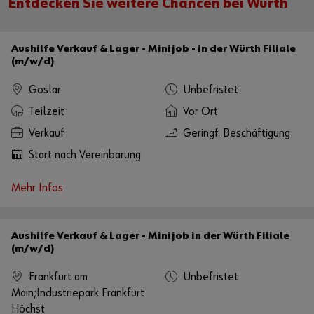
Entdecken Sie weitere Chancen bei Würth
Alternativ können Sie auch diesen Link verwenden, um die Karte direkt
auf der Plattform des Anbieters aufzurufen:
https://www.google.de/maps/?q=51.184112,6.681814
Aushilfe Verkauf & Lager - Minijob - in der Würth Filiale
(m/w/d)
Goslar
Unbefristet
Teilzeit
Vor Ort
Verkauf
Geringf. Beschäftigung
Start nach Vereinbarung
Mehr Infos
Aushilfe Verkauf & Lager - Minijob in der Würth Filiale
(m/w/d)
Frankfurt am
Unbefristet
Main;Industriepark Frankfurt
Höchst