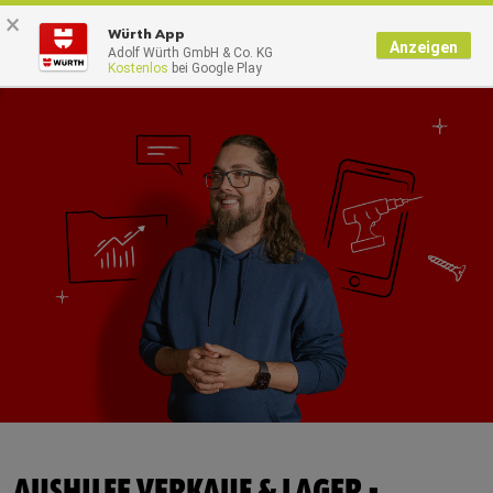
×
0
Würth App
Anzeigen
Adolf Würth GmbH & Co. KG
Kostenlos
bei Google Play