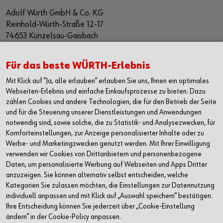
Adolf Würth GmbH & Co. KG
Reinhold-Würth-Straße 12-17
74653 Künzelsau-Gaisbach
Deutschland
Alle Kontaktmöglichkeiten
Für das beste WÜRTH-Erlebnis
Mit Klick auf “Ja, alle erlauben“ erlauben Sie uns, Ihnen ein optimales
+49 7940 15-2400
Webseiten-Erlebnis und einfache Einkaufsprozesse zu bieten. Dazu
zählen Cookies und andere Technologien, die für den Betrieb der Seite
info@wuerth.com
und für die Steuerung unserer Dienstleistungen und Anwendungen
notwendig sind, sowie solche, die zu Statistik- und Analysezwecken, für
Komforteinstellungen, zur Anzeige personalisierter Inhalte oder zu
Werbe- und Marketingzwecken genutzt werden. Mit Ihrer Einwilligung
verwenden wir Cookies von Drittanbietern und personenbezogene
Daten, um personalisierte Werbung auf Webseiten und Apps Dritter
anzuzeigen. Sie können alternativ selbst entscheiden, welche
Kategorien Sie zulassen möchten, die Einstellungen zur Datennutzung
individuell anpassen und mit Klick auf „Auswahl speichern“ bestätigen.
Ihre Entscheidung können Sie jederzeit über „Cookie-Einstellung
ändern“ in der Cookie-Policy anpassen.