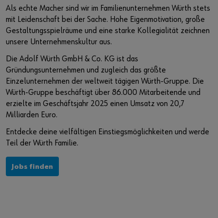
Veranstaltungen
Wissen und Referenzen
Nachhaltigkeit bei Würth
Würth Karriere auf Jobmessen
Als echte Macher sind wir im Familienunternehmen Würth stets
mit Leidenschaft bei der Sache. Hohe Eigenmotivation, große
Baustellenmanagement CENDAS
Akademie Würth
Diversity bei Würth
Gestaltungsspielräume und eine starke Kollegialität zeichnen
unsere Unternehmenskultur aus.
Bauwerksverstärkung RELAST
Qualitätsanspruch
Sie möchten sich im Online-Shop registrieren?
Die Adolf Würth GmbH & Co. KG ist das
Gründungsunternehmen und zugleich das größte
In nur drei Schritten können Sie sich registrieren und alle
Forschung und Entwicklung
Einzelunternehmen der weltweit tägigen Würth-Gruppe. Die
Funktionen des Online-Shops nutzen.
Würth-Gruppe beschäftigt über 86.000 Mitarbeitende und
Innovation Hub
Verkauf nur an Gewerbetreibende
erzielte im Geschäftsjahr 2025 einen Umsatz von 20,7
Milliarden Euro.
Jetzt Registrieren
Entdecke deine vielfältigen Einstiegsmöglichkeiten und werde
Teil der Würth Familie.
Jobs finden