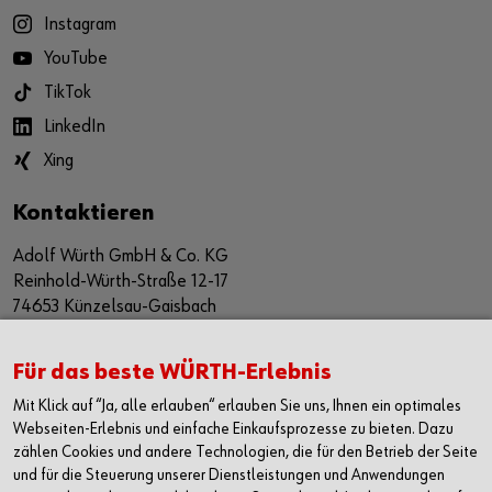
Instagram
YouTube
TikTok
LinkedIn
Xing
Kontaktieren
Adolf Würth GmbH & Co. KG
Reinhold-Würth-Straße 12-17
74653 Künzelsau-Gaisbach
Deutschland
Alle Kontaktmöglichkeiten
Für das beste WÜRTH-Erlebnis
Mit Klick auf “Ja, alle erlauben“ erlauben Sie uns, Ihnen ein optimales
+49 7940 15-2400
Webseiten-Erlebnis und einfache Einkaufsprozesse zu bieten. Dazu
zählen Cookies und andere Technologien, die für den Betrieb der Seite
info@wuerth.com
und für die Steuerung unserer Dienstleistungen und Anwendungen