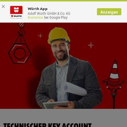
×
0
Würth App
Anzeigen
Adolf Würth GmbH & Co. KG
Kostenlos
bei Google Play