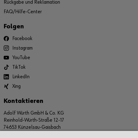
Rückgabe und Reklamation
FAQ/Hilfe-Center
Folgen
Facebook
Instagram
YouTube
TikTok
LinkedIn
Xing
Kontaktieren
Adolf Würth GmbH & Co. KG
Reinhold-Würth-Straße 12-17
74653 Künzelsau-Gaisbach
Deutschland