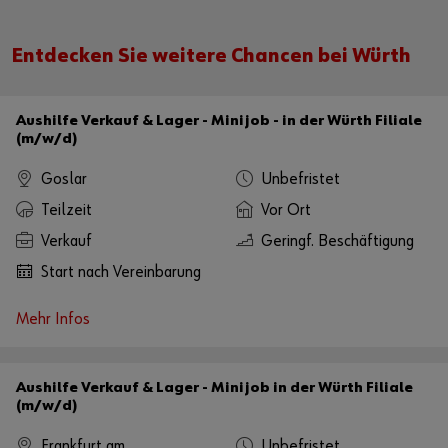
Karte aktivieren
Entdecken Sie weitere Chancen bei Würth
Alternativ können Sie auch diesen Link verwenden, um die Karte direkt
auf der Plattform des Anbieters aufzurufen:
https://www.google.de/maps/?q=51.768631 ,14.37422
Aushilfe Verkauf & Lager - Minijob - in der Würth Filiale
(m/w/d)
Goslar
Unbefristet
Teilzeit
Vor Ort
Verkauf
Geringf. Beschäftigung
Start nach Vereinbarung
Mehr Infos
Aushilfe Verkauf & Lager - Minijob in der Würth Filiale
(m/w/d)
Frankfurt am
Unbefristet