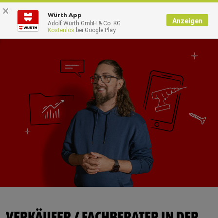
×
0
Würth App
Anzeigen
Adolf Würth GmbH & Co. KG
Kostenlos
bei Google Play