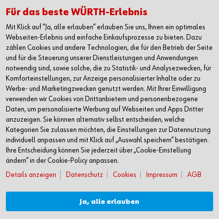
Alle Kontaktmöglichkeiten
Für das beste WÜRTH-Erlebnis
Mit Klick auf “Ja, alle erlauben“ erlauben Sie uns, Ihnen ein optimales
+49 7940 15-2400
Webseiten-Erlebnis und einfache Einkaufsprozesse zu bieten. Dazu
zählen Cookies und andere Technologien, die für den Betrieb der Seite
info@wuerth.com
und für die Steuerung unserer Dienstleistungen und Anwendungen
notwendig sind, sowie solche, die zu Statistik- und Analysezwecken, für
Komforteinstellungen, zur Anzeige personalisierter Inhalte oder zu
Werbe- und Marketingzwecken genutzt werden. Mit Ihrer Einwilligung
verwenden wir Cookies von Drittanbietern und personenbezogene
Daten, um personalisierte Werbung auf Webseiten und Apps Dritter
anzuzeigen. Sie können alternativ selbst entscheiden, welche
Kategorien Sie zulassen möchten, die Einstellungen zur Datennutzung
individuell anpassen und mit Klick auf „Auswahl speichern“ bestätigen.
Ihre Entscheidung können Sie jederzeit über „Cookie-Einstellung
ändern“ in der Cookie-Policy anpassen.
Details anzeigen
Datenschutz
Cookies
Impressum
AGB
Verkauf nur an Unternehmer, Gewerbetreibende, Freiberufler und öffentliche
Institutionen, nicht jedoch an Verbraucher im Sinne des § 13 BGB. Alle Preise in
Euro zzgl. gesetzl. MwSt. Angebote freibleibend
Ja, alle erlauben
Jetzt bewerben