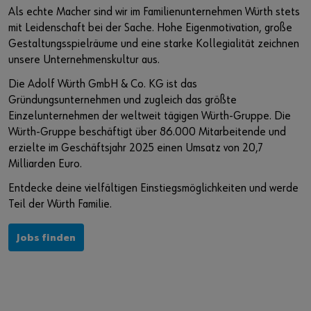
Veranstaltungen
Wissen und Referenzen
Nachhaltigkeit bei Würth
Würth Karriere auf Jobmessen
Als echte Macher sind wir im Familienunternehmen Würth stets
mit Leidenschaft bei der Sache. Hohe Eigenmotivation, große
Baustellenmanagement CENDAS
Akademie Würth
Diversity bei Würth
Gestaltungsspielräume und eine starke Kollegialität zeichnen
unsere Unternehmenskultur aus.
Bauwerksverstärkung RELAST
Qualitätsanspruch
Sie möchten sich im Online-Shop registrieren?
Die Adolf Würth GmbH & Co. KG ist das
Gründungsunternehmen und zugleich das größte
In nur drei Schritten können Sie sich registrieren und alle
Forschung und Entwicklung
Einzelunternehmen der weltweit tägigen Würth-Gruppe. Die
Funktionen des Online-Shops nutzen.
Würth-Gruppe beschäftigt über 86.000 Mitarbeitende und
Innovation Hub
Verkauf nur an Gewerbetreibende
erzielte im Geschäftsjahr 2025 einen Umsatz von 20,7
Milliarden Euro.
Jetzt Registrieren
Entdecke deine vielfältigen Einstiegsmöglichkeiten und werde
Teil der Würth Familie.
Jobs finden