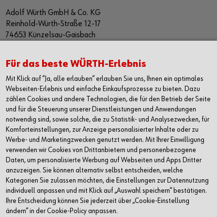
Adolf Würth GmbH & Co. KG
Reinhold-Würth-Straße 12-17
74653 Künzelsau-Gaisbach
Deutschland
Alle Kontaktmöglichkeiten
Für das beste WÜRTH-Erlebnis
Mit Klick auf “Ja, alle erlauben“ erlauben Sie uns, Ihnen ein optimales
+49 7940 15-2400
Webseiten-Erlebnis und einfache Einkaufsprozesse zu bieten. Dazu
zählen Cookies und andere Technologien, die für den Betrieb der Seite
info@wuerth.com
und für die Steuerung unserer Dienstleistungen und Anwendungen
notwendig sind, sowie solche, die zu Statistik- und Analysezwecken, für
Komforteinstellungen, zur Anzeige personalisierter Inhalte oder zu
Werbe- und Marketingzwecken genutzt werden. Mit Ihrer Einwilligung
verwenden wir Cookies von Drittanbietern und personenbezogene
Daten, um personalisierte Werbung auf Webseiten und Apps Dritter
anzuzeigen. Sie können alternativ selbst entscheiden, welche
Kategorien Sie zulassen möchten, die Einstellungen zur Datennutzung
individuell anpassen und mit Klick auf „Auswahl speichern“ bestätigen.
Ihre Entscheidung können Sie jederzeit über „Cookie-Einstellung
ändern“ in der Cookie-Policy anpassen.