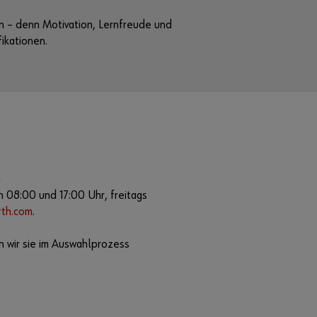
i
b
n – denn Motivation, Lernfreude und
e
ikationen.
n
d
e
J
e
t
z
t
R
n
e
 08:00 und 17:00 Uhr, freitags
g
i
rth.com
.
s
t
r
n wir sie im Auswahlprozess
i
e
r
e
n