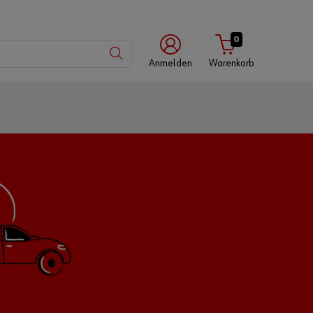
0
Anmelden
Warenkorb
mit
mit
mit
Würth-
Benutzername
Kundennummer
App
Kundennummer
Partnernummer
Passwort