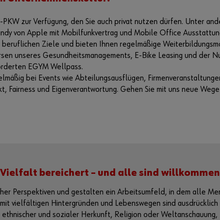
men-PKW zur Verfügung, den Sie auch privat nutzen dürfen. Unter a
ndy von Apple mit Mobilfunkvertrag und Mobile Office Ausstattung 
hrer beruflichen Ziele und bieten Ihnen regelmäßige Weiterbildu
Kursen unseres Gesundheitsmanagements, E-Bike Leasing und der N
örderten EGYM Wellpass.
elmäßig bei Events wie Abteilungsausflügen, Firmenveranstaltunge
t, Fairness und Eigenverantwortung. Gehen Sie mit uns neue Wege u
Vielfalt bereichert – und alle sind willkommen
icher Perspektiven und gestalten ein Arbeitsumfeld, in dem alle 
t vielfältigen Hintergründen und Lebenswegen sind ausdrücklich
, ethnischer und sozialer Herkunft, Religion oder Weltanschauung,