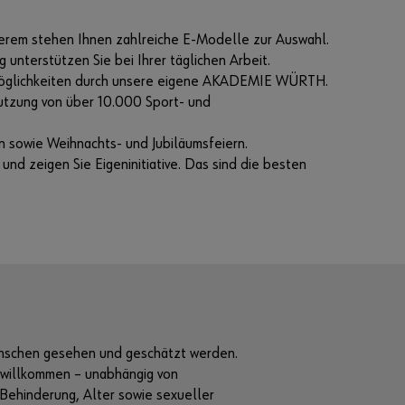
k
nderem stehen Ihnen zahlreiche E-Modelle zur Auswahl.
a
unterstützen Sie bei Ihrer täglichen Arbeit.
u
ngsmöglichkeiten durch unsere eigene AKADEMIE WÜRTH.
f
utzung von über 10.000 Sport- und
n
u
n sowie Weihnachts- und Jubiläumsfeiern.
r
nd zeigen Sie Eigeninitiative. Das sind die besten
a
n
G
e
w
e
r
b
e
t
Menschen gesehen und geschätzt werden.
r
 willkommen – unabhängig von
e
 Behinderung, Alter sowie sexueller