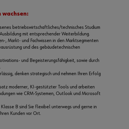
en
sic
m wachsen:
h
im
Onl
senes betriebswirtschaftliches/technisches Studium
ine
Ausbildung mit entsprechender Weiterbildung.
-
en-, Markt- und Fachwissen in den Marktsegmenten
Sh
op
eausrüstung und des gebäudetechnischen
reg
istr
otivations- und Begeisterungsfähigkeit, sowie durch
ier
.
en?
rlässig, denken strategisch und nehmen Ihren Erfolg
In
nur
nsatz moderner, KI-gestützter Tools und arbeiten
drei
wendungen wie CRM-Systemen, Outlook und Microsoft
Schr
itte
Klasse B sind Sie flexibel unterwegs und gerne in
n
 Ihren Kunden vor Ort.
kön
nen
Sie