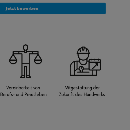
sich
Jetzt bewerben
regi
strie
ren
und
alle
Fun
ktio
nen
des
Onli
ne-
Sho
Vereinbarkeit von
Mitgestaltung der
ps
Berufs- und Privatleben
Zukunft des Handwerks
nutz
en.
V
e
r