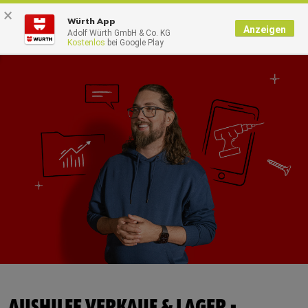
×
0
Würth App
Anzeigen
Adolf Würth GmbH & Co. KG
Kostenlos
bei Google Play