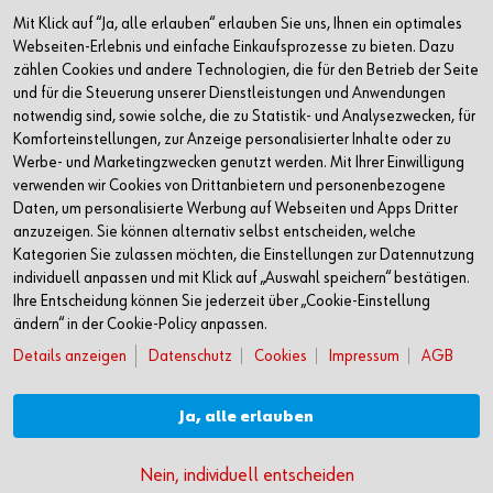
Mit Klick auf “Ja, alle erlauben“ erlauben Sie uns, Ihnen ein optimales
+49 7940 15-2400
Webseiten-Erlebnis und einfache Einkaufsprozesse zu bieten. Dazu
zählen Cookies und andere Technologien, die für den Betrieb der Seite
info@wuerth.com
und für die Steuerung unserer Dienstleistungen und Anwendungen
notwendig sind, sowie solche, die zu Statistik- und Analysezwecken, für
Komforteinstellungen, zur Anzeige personalisierter Inhalte oder zu
Werbe- und Marketingzwecken genutzt werden. Mit Ihrer Einwilligung
verwenden wir Cookies von Drittanbietern und personenbezogene
Daten, um personalisierte Werbung auf Webseiten und Apps Dritter
anzuzeigen. Sie können alternativ selbst entscheiden, welche
Kategorien Sie zulassen möchten, die Einstellungen zur Datennutzung
individuell anpassen und mit Klick auf „Auswahl speichern“ bestätigen.
Ihre Entscheidung können Sie jederzeit über „Cookie-Einstellung
ändern“ in der Cookie-Policy anpassen.
Details anzeigen
Datenschutz
Cookies
Impressum
AGB
Verkauf nur an Unternehmer, Gewerbetreibende, Freiberufler und öffentliche
Institutionen, nicht jedoch an Verbraucher im Sinne des § 13 BGB. Alle Preise in
Euro zzgl. gesetzl. MwSt. Angebote freibleibend
Ja, alle erlauben
Jetzt bewerben
© Adolf Würth GmbH & Co. KG
Nein, individuell entscheiden
Per Chat bewerben
AGB
Impressum
Datenschutz
Cookies