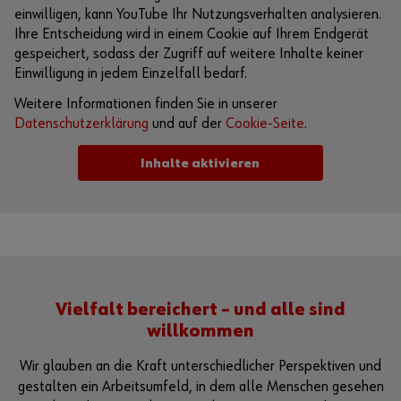
einwilligen, kann YouTube Ihr Nutzungsverhalten analysieren.
Ihre Entscheidung wird in einem Cookie auf Ihrem Endgerät
gespeichert, sodass der Zugriff auf weitere Inhalte keiner
Einwilligung in jedem Einzelfall bedarf.
Weitere Informationen finden Sie in unserer
Datenschutzerklärung
und auf der
Cookie-Seite
.
Inhalte aktivieren
Alternativ können Sie auch diesen Link verwenden, um das
Video direkt auf der Plattform des Anbieters aufzurufen:
https://youtu.be/htkz-I5Yn_w
Vielfalt bereichert – und alle sind
willkommen
Wir glauben an die Kraft unterschiedlicher Perspektiven und
gestalten ein Arbeitsumfeld, in dem alle Menschen gesehen