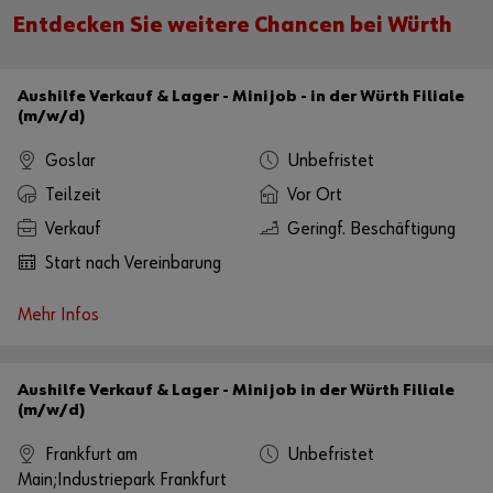
Entdecken Sie weitere Chancen bei Würth
Alternativ können Sie auch diesen Link verwenden, um die Karte direkt
auf der Plattform des Anbieters aufzurufen:
https://www.google.de/maps/?q=48.13517 ,11.66163
Aushilfe Verkauf & Lager - Minijob - in der Würth Filiale
(m/w/d)
Goslar
Unbefristet
Teilzeit
Vor Ort
Verkauf
Geringf. Beschäftigung
Start nach Vereinbarung
Mehr Infos
Aushilfe Verkauf & Lager - Minijob in der Würth Filiale
(m/w/d)
Frankfurt am
Unbefristet
Main;Industriepark Frankfurt