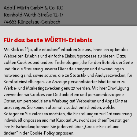
Adolf Würth GmbH & Co. KG
Reinhold-Würth-Straße 12-17
74653 Künzelsau-Gaisbach
Deutschland
Alle Kontaktmöglichkeiten
Für das beste WÜRTH-Erlebnis
Mit Klick auf “Ja, alle erlauben“ erlauben Sie uns, Ihnen ein optimales
+49 7940 15-2400
Webseiten-Erlebnis und einfache Einkaufsprozesse zu bieten. Dazu
zählen Cookies und andere Technologien, die für den Betrieb der Seite
info@wuerth.com
und für die Steuerung unserer Dienstleistungen und Anwendungen
notwendig sind, sowie solche, die zu Statistik- und Analysezwecken, für
Komforteinstellungen, zur Anzeige personalisierter Inhalte oder zu
Werbe- und Marketingzwecken genutzt werden. Mit Ihrer Einwilligung
verwenden wir Cookies von Drittanbietern und personenbezogene
Daten, um personalisierte Werbung auf Webseiten und Apps Dritter
anzuzeigen. Sie können alternativ selbst entscheiden, welche
Kategorien Sie zulassen möchten, die Einstellungen zur Datennutzung
individuell anpassen und mit Klick auf „Auswahl speichern“ bestätigen.
Ihre Entscheidung können Sie jederzeit über „Cookie-Einstellung
ändern“ in der Cookie-Policy anpassen.