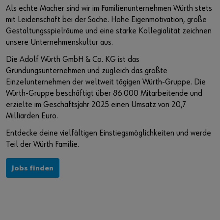
Veranstaltungen
Wissen und Referenzen
Nachhaltigkeit bei Würth
Würth Karriere auf Jobmessen
Als echte Macher sind wir im Familienunternehmen Würth stets
mit Leidenschaft bei der Sache. Hohe Eigenmotivation, große
Baustellenmanagement CENDAS
Akademie Würth
Diversity bei Würth
Gestaltungsspielräume und eine starke Kollegialität zeichnen
unsere Unternehmenskultur aus.
Bauwerksverstärkung RELAST
Qualitätsanspruch
Sie möchten sich im Online-Shop registrieren?
Die Adolf Würth GmbH & Co. KG ist das
Gründungsunternehmen und zugleich das größte
In nur drei Schritten können Sie sich registrieren und alle
Forschung und Entwicklung
Einzelunternehmen der weltweit tägigen Würth-Gruppe. Die
Funktionen des Online-Shops nutzen.
Würth-Gruppe beschäftigt über 86.000 Mitarbeitende und
Innovation Hub
Verkauf nur an Gewerbetreibende
erzielte im Geschäftsjahr 2025 einen Umsatz von 20,7
Milliarden Euro.
Jetzt Registrieren
Entdecke deine vielfältigen Einstiegsmöglichkeiten und werde
Teil der Würth Familie.
Jobs finden