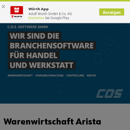
×
0
Würth App
Anzeigen
Adolf Würth GmbH & Co. KG
Kostenlos
bei Google Play
Warenwirtschaft Arista