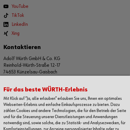
YouTube
TikTok
LinkedIn
Xing
Kontaktieren
Adolf Würth GmbH & Co. KG
Reinhold-Würth-Straße 12-17
74653 Künzelsau-Gaisbach
Deutschland
Alle Kontaktmöglichkeiten
Für das beste WÜRTH-Erlebnis
Mit Klick auf “Ja, alle erlauben“ erlauben Sie uns, Ihnen ein optimales
+49 7940 15-2400
Webseiten-Erlebnis und einfache Einkaufsprozesse zu bieten. Dazu
zählen Cookies und andere Technologien, die für den Betrieb der Seite
info@wuerth.com
und für die Steuerung unserer Dienstleistungen und Anwendungen
notwendig sind, sowie solche, die zu Statistik- und Analysezwecken, für
Komforteinstellungen, zur Anzeige personalisierter Inhalte oder zu