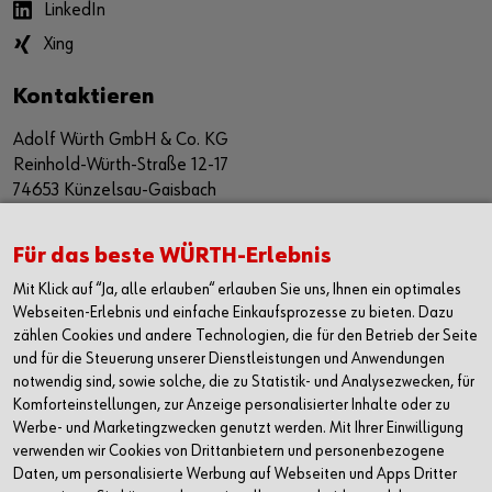
LinkedIn
Xing
Kontaktieren
Adolf Würth GmbH & Co. KG
Reinhold-Würth-Straße 12-17
74653 Künzelsau-Gaisbach
Deutschland
Alle Kontaktmöglichkeiten
Für das beste WÜRTH-Erlebnis
Mit Klick auf “Ja, alle erlauben“ erlauben Sie uns, Ihnen ein optimales
+49 7940 15-2400
Webseiten-Erlebnis und einfache Einkaufsprozesse zu bieten. Dazu
zählen Cookies und andere Technologien, die für den Betrieb der Seite
info@wuerth.com
und für die Steuerung unserer Dienstleistungen und Anwendungen
notwendig sind, sowie solche, die zu Statistik- und Analysezwecken, für
Komforteinstellungen, zur Anzeige personalisierter Inhalte oder zu
Werbe- und Marketingzwecken genutzt werden. Mit Ihrer Einwilligung
verwenden wir Cookies von Drittanbietern und personenbezogene
Daten, um personalisierte Werbung auf Webseiten und Apps Dritter