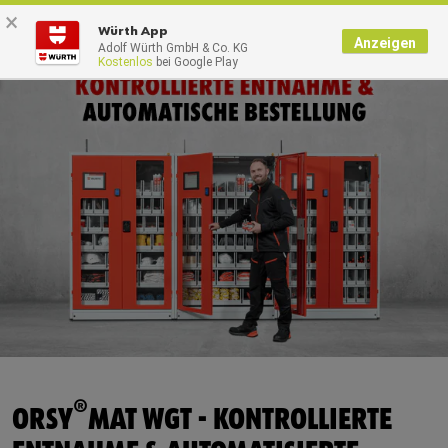
×
0
Würth App
Anzeigen
Adolf Würth GmbH & Co. KG
Kostenlos
bei Google Play
®
ORSY
MAT WGT - KONTROLLIERTE