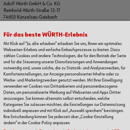
Adolf Würth GmbH & Co. KG
Reinhold-Würth-Straße 12-17
74653 Künzelsau-Gaisbach
Deutschland
Alle Kontaktmöglichkeiten
Für das beste WÜRTH-Erlebnis
Mit Klick auf “Ja, alle erlauben“ erlauben Sie uns, Ihnen ein optimales
+49 7940 15-2400
Webseiten-Erlebnis und einfache Einkaufsprozesse zu bieten. Dazu
zählen Cookies und andere Technologien, die für den Betrieb der Seite
info@wuerth.com
und für die Steuerung unserer Dienstleistungen und Anwendungen
notwendig sind, sowie solche, die zu Statistik- und Analysezwecken, für
Komforteinstellungen, zur Anzeige personalisierter Inhalte oder zu
Werbe- und Marketingzwecken genutzt werden. Mit Ihrer Einwilligung
verwenden wir Cookies von Drittanbietern und personenbezogene
Daten, um personalisierte Werbung auf Webseiten und Apps Dritter
anzuzeigen. Sie können alternativ selbst entscheiden, welche
Kategorien Sie zulassen möchten, die Einstellungen zur Datennutzung
individuell anpassen und mit Klick auf „Auswahl speichern“ bestätigen.
Ihre Entscheidung können Sie jederzeit über „Cookie-Einstellung
ändern“ in der Cookie-Policy anpassen.