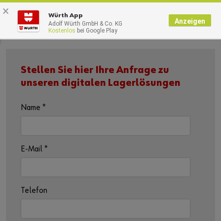
×
0
Würth App
Anzeigen
Adolf Würth GmbH & Co. KG
Kostenlos
bei Google Play
Stellen Sie hier Ihre Anfrage zu
unseren digitalen Lagerlösungen
Name
*
E-Mail
*
Telefon