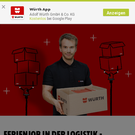
×
0
Würth App
Anzeigen
Adolf Würth GmbH & Co. KG
Kostenlos
bei Google Play