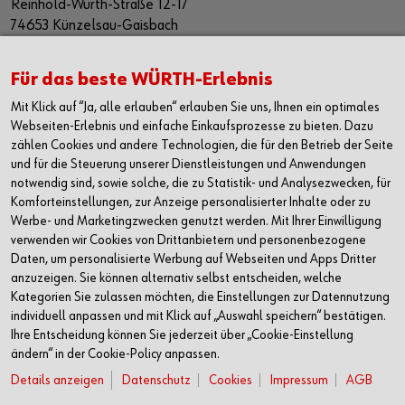
Reinhold-Würth-Straße 12-17
74653 Künzelsau-Gaisbach
Deutschland
Alle Kontaktmöglichkeiten
Für das beste WÜRTH-Erlebnis
Mit Klick auf “Ja, alle erlauben“ erlauben Sie uns, Ihnen ein optimales
+49 7940 15-2400
Webseiten-Erlebnis und einfache Einkaufsprozesse zu bieten. Dazu
zählen Cookies und andere Technologien, die für den Betrieb der Seite
info@wuerth.com
und für die Steuerung unserer Dienstleistungen und Anwendungen
notwendig sind, sowie solche, die zu Statistik- und Analysezwecken, für
Komforteinstellungen, zur Anzeige personalisierter Inhalte oder zu
Werbe- und Marketingzwecken genutzt werden. Mit Ihrer Einwilligung
verwenden wir Cookies von Drittanbietern und personenbezogene
Daten, um personalisierte Werbung auf Webseiten und Apps Dritter
anzuzeigen. Sie können alternativ selbst entscheiden, welche
Kategorien Sie zulassen möchten, die Einstellungen zur Datennutzung
individuell anpassen und mit Klick auf „Auswahl speichern“ bestätigen.
Ihre Entscheidung können Sie jederzeit über „Cookie-Einstellung
ändern“ in der Cookie-Policy anpassen.
Details anzeigen
Datenschutz
Cookies
Impressum
AGB
Verkauf nur an Unternehmer, Gewerbetreibende, Freiberufler und öffentliche
Institutionen, nicht jedoch an Verbraucher im Sinne des § 13 BGB. Alle Preise in