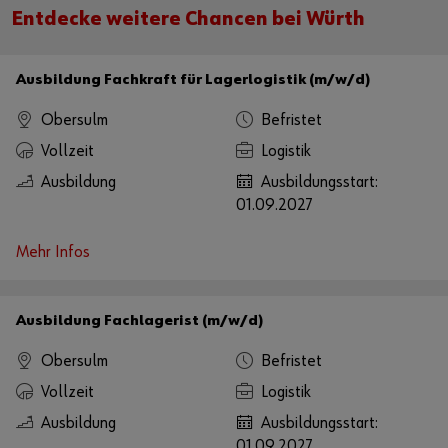
Entdecke weitere Chancen bei Würth
Alternativ können Sie auch diesen Link verwenden, um die Karte direkt
auf der Plattform des Anbieters aufzurufen:
https://www.google.de/maps/?
Ausbildung Fachkraft für Lagerlogistik (m/w/d)
q=49.25945881935212,9.681551671804105
Obersulm
Befristet
Vollzeit
Logistik
Ausbildung
Ausbildungsstart:
01.09.2027
Mehr Infos
Ausbildung Fachlagerist (m/w/d)
Obersulm
Befristet
Vollzeit
Logistik
Ausbildung
Ausbildungsstart:
01.09.2027