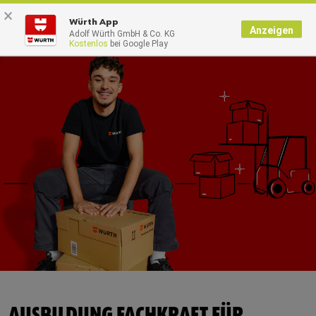
×
0
Würth App
Anzeigen
Adolf Würth GmbH & Co. KG
Kostenlos
bei Google Play