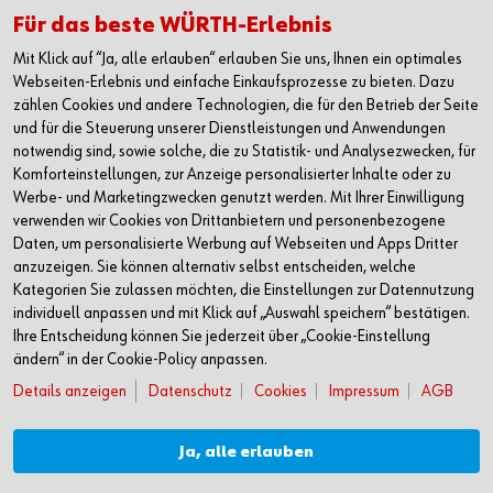
Für das beste WÜRTH-Erlebnis
Alle Kontaktmöglichkeiten
Mit Klick auf “Ja, alle erlauben“ erlauben Sie uns, Ihnen ein optimales
+49 7940 15-2400
Webseiten-Erlebnis und einfache Einkaufsprozesse zu bieten. Dazu
zählen Cookies und andere Technologien, die für den Betrieb der Seite
info@wuerth.com
und für die Steuerung unserer Dienstleistungen und Anwendungen
notwendig sind, sowie solche, die zu Statistik- und Analysezwecken, für
Komforteinstellungen, zur Anzeige personalisierter Inhalte oder zu
Werbe- und Marketingzwecken genutzt werden. Mit Ihrer Einwilligung
verwenden wir Cookies von Drittanbietern und personenbezogene
Daten, um personalisierte Werbung auf Webseiten und Apps Dritter
anzuzeigen. Sie können alternativ selbst entscheiden, welche
Kategorien Sie zulassen möchten, die Einstellungen zur Datennutzung
individuell anpassen und mit Klick auf „Auswahl speichern“ bestätigen.
Ihre Entscheidung können Sie jederzeit über „Cookie-Einstellung
ändern“ in der Cookie-Policy anpassen.
Details anzeigen
Datenschutz
Cookies
Impressum
AGB
Verkauf nur an Unternehmer, Gewerbetreibende, Freiberufler und öffentliche
Institutionen, nicht jedoch an Verbraucher im Sinne des § 13 BGB. Alle Preise in
Euro zzgl. gesetzl. MwSt. Angebote freibleibend
Ja, alle erlauben