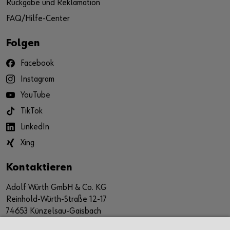
Rückgabe und Reklamation
FAQ/Hilfe-Center
Folgen
Facebook
Instagram
YouTube
TikTok
LinkedIn
Xing
Kontaktieren
Adolf Würth GmbH & Co. KG
Reinhold-Würth-Straße 12-17
74653 Künzelsau-Gaisbach
Deutschland