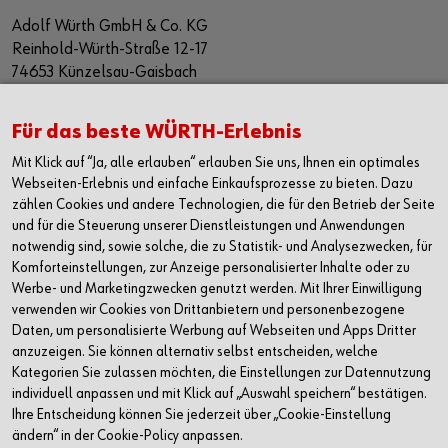
Adolf Würth GmbH & Co. KG
Reinhold-Würth-Straße 12-17
74653 Künzelsau-Gaisbach
Deutschland
Alle Kontaktmöglichkeiten
Für das beste WÜRTH-Erlebnis
Mit Klick auf “Ja, alle erlauben“ erlauben Sie uns, Ihnen ein optimales
+49 7940 15-2400
Webseiten-Erlebnis und einfache Einkaufsprozesse zu bieten. Dazu
zählen Cookies und andere Technologien, die für den Betrieb der Seite
info@wuerth.com
und für die Steuerung unserer Dienstleistungen und Anwendungen
notwendig sind, sowie solche, die zu Statistik- und Analysezwecken, für
Komforteinstellungen, zur Anzeige personalisierter Inhalte oder zu
Werbe- und Marketingzwecken genutzt werden. Mit Ihrer Einwilligung
verwenden wir Cookies von Drittanbietern und personenbezogene
Daten, um personalisierte Werbung auf Webseiten und Apps Dritter
anzuzeigen. Sie können alternativ selbst entscheiden, welche
Kategorien Sie zulassen möchten, die Einstellungen zur Datennutzung
individuell anpassen und mit Klick auf „Auswahl speichern“ bestätigen.
Ihre Entscheidung können Sie jederzeit über „Cookie-Einstellung
ändern“ in der Cookie-Policy anpassen.