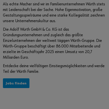
Veranstaltungen
Wissen und Referenzen
Nachhaltigkeit bei Würth
Würth Karriere auf Jobmessen
Als echte Macher sind wir im Familienunternehmen Würth stets
mit Leidenschaft bei der Sache. Hohe Eigenmotivation, große
Baustellenmanagement CENDAS
Akademie Würth
Diversity bei Würth
Gestaltungsspielräume und eine starke Kollegialität zeichnen
unsere Unternehmenskultur aus.
Bauwerksverstärkung RELAST
Qualitätsanspruch
Sie möchten sich im Online-Shop registrieren?
Die Adolf Würth GmbH & Co. KG ist das
Gründungsunternehmen und zugleich das größte
In nur drei Schritten können Sie sich registrieren und alle
Forschung und Entwicklung
Einzelunternehmen der weltweit tägigen Würth-Gruppe. Die
Funktionen des Online-Shops nutzen.
Würth-Gruppe beschäftigt über 86.000 Mitarbeitende und
Innovation Hub
Verkauf nur an Gewerbetreibende
erzielte im Geschäftsjahr 2025 einen Umsatz von 20,7
Milliarden Euro.
Jetzt Registrieren
Entdecke deine vielfältigen Einstiegsmöglichkeiten und werde
Teil der Würth Familie.
Jobs finden