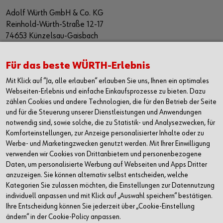
Adolf Würth GmbH & Co. KG
Reinhold-Würth-Straße 12-17
74653 Künzelsau-Gaisbach
Deutschland
Alle Kontaktmöglichkeiten
Für das beste WÜRTH-Erlebnis
Mit Klick auf “Ja, alle erlauben“ erlauben Sie uns, Ihnen ein optimales
+49 7940 15-2400
Webseiten-Erlebnis und einfache Einkaufsprozesse zu bieten. Dazu
zählen Cookies und andere Technologien, die für den Betrieb der Seite
info@wuerth.com
und für die Steuerung unserer Dienstleistungen und Anwendungen
notwendig sind, sowie solche, die zu Statistik- und Analysezwecken, für
Komforteinstellungen, zur Anzeige personalisierter Inhalte oder zu
Werbe- und Marketingzwecken genutzt werden. Mit Ihrer Einwilligung
verwenden wir Cookies von Drittanbietern und personenbezogene
Daten, um personalisierte Werbung auf Webseiten und Apps Dritter
anzuzeigen. Sie können alternativ selbst entscheiden, welche
Kategorien Sie zulassen möchten, die Einstellungen zur Datennutzung
individuell anpassen und mit Klick auf „Auswahl speichern“ bestätigen.
Ihre Entscheidung können Sie jederzeit über „Cookie-Einstellung
ändern“ in der Cookie-Policy anpassen.