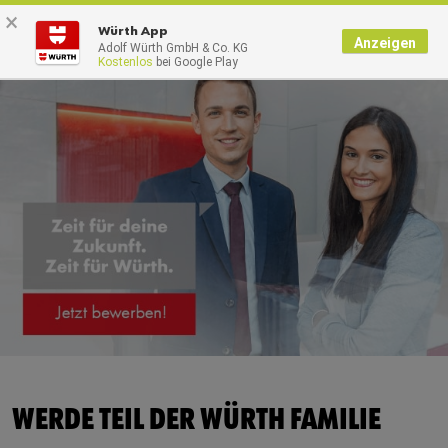
×
0
Würth App
Anzeigen
Adolf Würth GmbH & Co. KG
Kostenlos
bei Google Play
WERDE TEIL DER WÜRTH FAMILIE