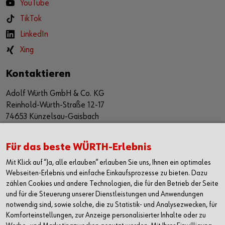
YouTube
TikTok
LinkedIn
Xing
Kontaktieren
Adolf Würth GmbH & Co. KG
Reinhold-Würth-Straße 12-17
74653 Künzelsau-Gaisbach
Deutschland
Alle Kontaktmöglichkeiten
Für das beste WÜRTH-Erlebnis
Mit Klick auf “Ja, alle erlauben“ erlauben Sie uns, Ihnen ein optimales
+49 7940 15-2400
Webseiten-Erlebnis und einfache Einkaufsprozesse zu bieten. Dazu
zählen Cookies und andere Technologien, die für den Betrieb der Seite
info@wuerth.com
und für die Steuerung unserer Dienstleistungen und Anwendungen
notwendig sind, sowie solche, die zu Statistik- und Analysezwecken, für
Komforteinstellungen, zur Anzeige personalisierter Inhalte oder zu