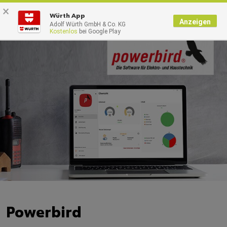
×
0
Würth App
Anzeigen
Adolf Würth GmbH & Co. KG
Kostenlos
bei Google Play
Powerbird