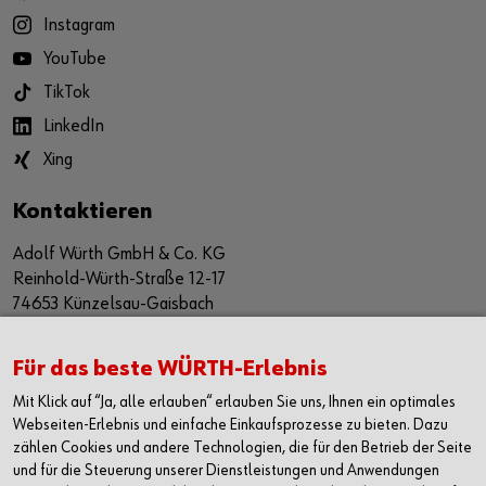
Instagram
YouTube
TikTok
LinkedIn
Xing
Kontaktieren
Adolf Würth GmbH & Co. KG
Reinhold-Würth-Straße 12-17
74653 Künzelsau-Gaisbach
Deutschland
Für das beste WÜRTH-Erlebnis
Alle Kontaktmöglichkeiten
Mit Klick auf “Ja, alle erlauben“ erlauben Sie uns, Ihnen ein optimales
+49 7940 15-2400
Webseiten-Erlebnis und einfache Einkaufsprozesse zu bieten. Dazu
zählen Cookies und andere Technologien, die für den Betrieb der Seite
info@wuerth.com
und für die Steuerung unserer Dienstleistungen und Anwendungen