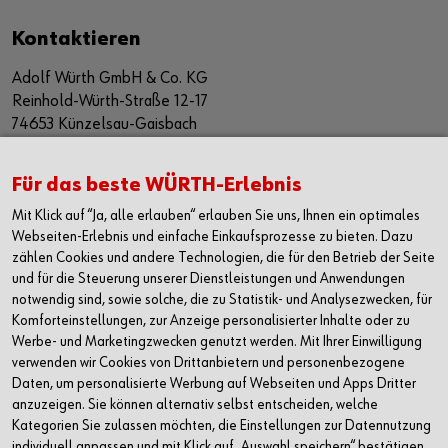
Kontaktieren
Adolf Würth GmbH & Co. KG
Reinhold-Würth-Straße 12-17
74653 Künzelsau-Gaisbach
Deutschland
Alle Kontaktmöglichkeiten
Für das beste WÜRTH-Erlebnis
Mit Klick auf “Ja, alle erlauben“ erlauben Sie uns, Ihnen ein optimales
+49 7940 15-2400
Webseiten-Erlebnis und einfache Einkaufsprozesse zu bieten. Dazu
zählen Cookies und andere Technologien, die für den Betrieb der Seite
info@wuerth.com
und für die Steuerung unserer Dienstleistungen und Anwendungen
notwendig sind, sowie solche, die zu Statistik- und Analysezwecken, für
Komforteinstellungen, zur Anzeige personalisierter Inhalte oder zu
Werbe- und Marketingzwecken genutzt werden. Mit Ihrer Einwilligung
verwenden wir Cookies von Drittanbietern und personenbezogene
Daten, um personalisierte Werbung auf Webseiten und Apps Dritter
anzuzeigen. Sie können alternativ selbst entscheiden, welche
Kategorien Sie zulassen möchten, die Einstellungen zur Datennutzung
individuell anpassen und mit Klick auf „Auswahl speichern“ bestätigen.