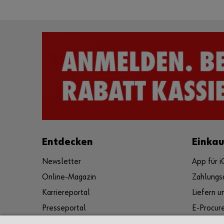
Entdecken
Einka
Newsletter
App für 
Online-Magazin
Zahlungs
Karriereportal
Liefern 
Presseportal
E-Procur
Kulturelles und soziales Engagement
Rückgabe