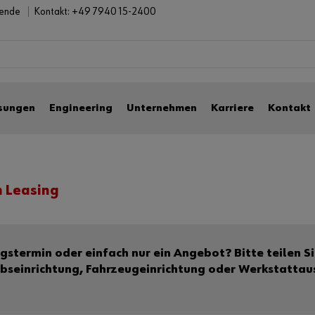
bende
Kontakt:
+49 7940 15-2400
sungen
Engineering
Unternehmen
Karriere
Kontakt
h Leasing
r einfach nur ein Angebot? Bitte teilen Sie uns mit, wofür Sie unser L
ebseinrichtung, Fahrzeugeinrichtung oder Werkstatta