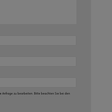
Passwort
vergessen
Anmeldedaten
merken
Anmelden
Sie möchten
sich im
Online-Shop
Anfrage zu bearbeiten. Bitte beachten Sie bei den
registrieren?
In nur drei
Schritten