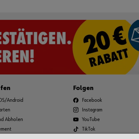
ufen
Folgen
iOS/Android
Facebook
arten
Instagram
und Abholen
YouTube
ement
TikTok
 und Reklamation
LinkedIn