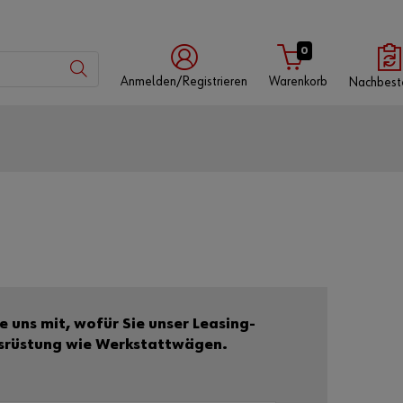
0
Anmelden/Registrieren
Warenkorb
Nachbest
mit
mit
mit
Würth-
Benutzername
Kundennummer
App
Kundennummer
Partnernummer
easing-
usrüstung wie Werkstattwägen.
Passwort