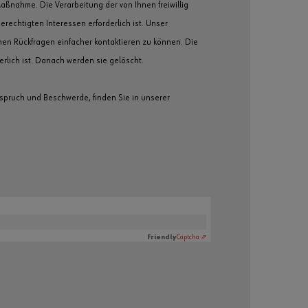
können Sie sich
Maßnahme. Die Verarbeitung der von Ihnen freiwillig
registrieren und
erechtigten Interessen erforderlich ist. Unser
alle Funktionen
hen Rückfragen einfacher kontaktieren zu können. Die
des Online-
rlich ist. Danach werden sie gelöscht.
Shops nutzen.
Verkauf nur
spruch und Beschwerde, finden Sie in unserer
an
Gewerbetre
ibende
Jetzt
Registriere
n
Friendly
Captcha ⇗