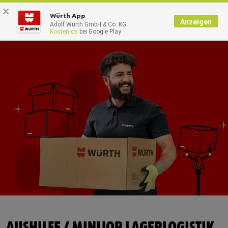
×
0
Würth App
Anzeigen
Adolf Würth GmbH & Co. KG
Kostenlos
bei Google Play