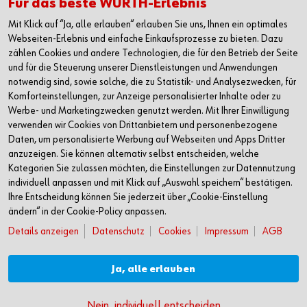
Alle Kontaktmöglichkeiten
Für das beste WÜRTH-Erlebnis
Mit Klick auf “Ja, alle erlauben“ erlauben Sie uns, Ihnen ein optimales
+49 7940 15-2400
Webseiten-Erlebnis und einfache Einkaufsprozesse zu bieten. Dazu
zählen Cookies und andere Technologien, die für den Betrieb der Seite
info@wuerth.com
und für die Steuerung unserer Dienstleistungen und Anwendungen
notwendig sind, sowie solche, die zu Statistik- und Analysezwecken, für
Komforteinstellungen, zur Anzeige personalisierter Inhalte oder zu
Werbe- und Marketingzwecken genutzt werden. Mit Ihrer Einwilligung
verwenden wir Cookies von Drittanbietern und personenbezogene
Daten, um personalisierte Werbung auf Webseiten und Apps Dritter
anzuzeigen. Sie können alternativ selbst entscheiden, welche
Kategorien Sie zulassen möchten, die Einstellungen zur Datennutzung
individuell anpassen und mit Klick auf „Auswahl speichern“ bestätigen.
Ihre Entscheidung können Sie jederzeit über „Cookie-Einstellung
ändern“ in der Cookie-Policy anpassen.
Details anzeigen
Datenschutz
Cookies
Impressum
AGB
Verkauf nur an Unternehmer, Gewerbetreibende, Freiberufler und öffentliche
Institutionen, nicht jedoch an Verbraucher im Sinne des § 13 BGB. Alle Preise in
Euro zzgl. gesetzl. MwSt. Angebote freibleibend
Ja, alle erlauben
Jetzt bewerben
© Adolf Würth GmbH & Co. KG
Nein, individuell entscheiden