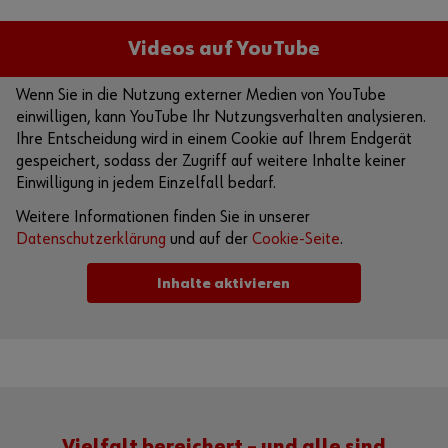
Videos auf YouTube
Wenn Sie in die Nutzung externer Medien von YouTube
einwilligen, kann YouTube Ihr Nutzungsverhalten analysieren.
Ihre Entscheidung wird in einem Cookie auf Ihrem Endgerät
gespeichert, sodass der Zugriff auf weitere Inhalte keiner
Einwilligung in jedem Einzelfall bedarf.
Weitere Informationen finden Sie in unserer
Datenschutzerklärung
und auf der
Cookie-Seite
.
Inhalte aktivieren
Alternativ können Sie auch diesen Link verwenden, um das
Video direkt auf der Plattform des Anbieters aufzurufen:
https://youtu.be/aWsTSv8tcH4
Vielfalt bereichert – und alle sind