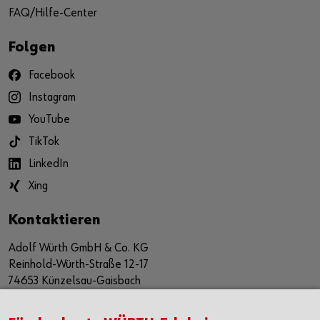
FAQ/Hilfe-Center
Folgen
Facebook
Instagram
YouTube
TikTok
LinkedIn
Xing
Kontaktieren
Adolf Würth GmbH & Co. KG
Reinhold-Würth-Straße 12-17
74653 Künzelsau-Gaisbach
Deutschland