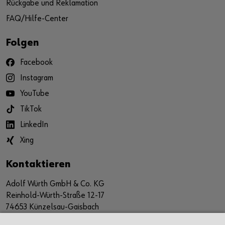
Rückgabe und Reklamation
FAQ/Hilfe-Center
Folgen
Facebook
Instagram
YouTube
TikTok
LinkedIn
Xing
Kontaktieren
Adolf Würth GmbH & Co. KG
Reinhold-Würth-Straße 12-17
74653 Künzelsau-Gaisbach
Deutschland