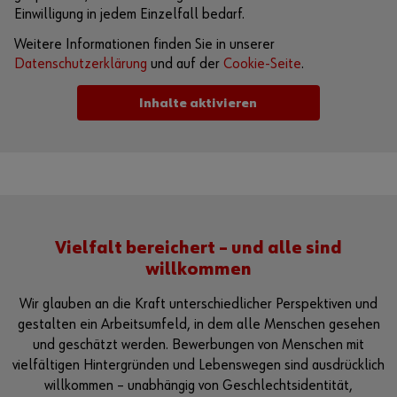
Einwilligung in jedem Einzelfall bedarf.
Weitere Informationen finden Sie in unserer
Datenschutzerklärung
und auf der
Cookie-Seite
.
Inhalte aktivieren
Alternativ können Sie auch diesen Link verwenden, um das
Video direkt auf der Plattform des Anbieters aufzurufen:
https://youtu.be/xiHiPXa_1UY
Vielfalt bereichert – und alle sind
willkommen
Wir glauben an die Kraft unterschiedlicher Perspektiven und
gestalten ein Arbeitsumfeld, in dem alle Menschen gesehen
und geschätzt werden. Bewerbungen von Menschen mit
vielfältigen Hintergründen und Lebenswegen sind ausdrücklich
willkommen – unabhängig von Geschlechtsidentität,