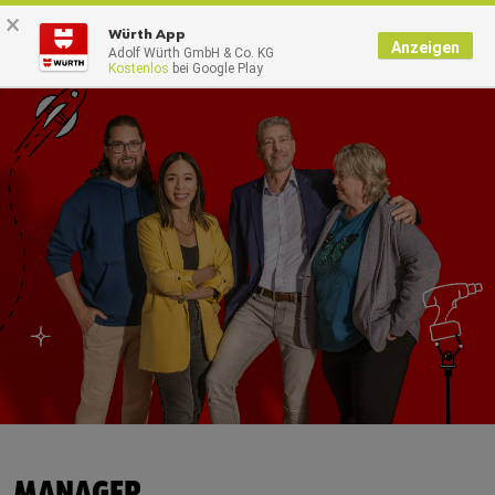
×
0
Würth App
Anzeigen
Adolf Würth GmbH & Co. KG
Kostenlos
bei Google Play