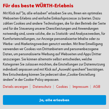
Alle Kontaktmöglichkeiten
Für das beste WÜRTH-Erlebnis
Mit Klick auf “Ja, alle erlauben“ erlauben Sie uns, Ihnen ein optimales
+49 7940 15-2400
Webseiten-Erlebnis und einfache Einkaufsprozesse zu bieten. Dazu
zählen Cookies und andere Technologien, die für den Betrieb der Seite
info@wuerth.com
und für die Steuerung unserer Dienstleistungen und Anwendungen
notwendig sind, sowie solche, die zu Statistik- und Analysezwecken, für
Komforteinstellungen, zur Anzeige personalisierter Inhalte oder zu
Werbe- und Marketingzwecken genutzt werden. Mit Ihrer Einwilligung
verwenden wir Cookies von Drittanbietern und personenbezogene
Daten, um personalisierte Werbung auf Webseiten und Apps Dritter
anzuzeigen. Sie können alternativ selbst entscheiden, welche
Kategorien Sie zulassen möchten, die Einstellungen zur Datennutzung
individuell anpassen und mit Klick auf „Auswahl speichern“ bestätigen.
Ihre Entscheidung können Sie jederzeit über „Cookie-Einstellung
ändern“ in der Cookie-Policy anpassen.
Details anzeigen
Datenschutz
Cookies
Impressum
AGB
Verkauf nur an Unternehmer, Gewerbetreibende, Freiberufler und öffentliche
Institutionen, nicht jedoch an Verbraucher im Sinne des § 13 BGB. Alle Preise in
Euro zzgl. gesetzl. MwSt. Angebote freibleibend
Ja, alle erlauben