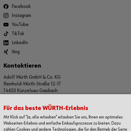
Facebook
Instagram
YouTube
TikTok
LinkedIn
Xing
Kontaktieren
Adolf Würth GmbH & Co. KG
Reinhold-Würth-Straße 12-17
74653 Künzelsau-Gaisbach
Deutschland
Alle Kontaktmöglichkeiten
Für das beste WÜRTH-Erlebnis
Mit Klick auf “Ja, alle erlauben“ erlauben Sie uns, Ihnen ein optimales
+49 7940 15-2400
Webseiten-Erlebnis und einfache Einkaufsprozesse zu bieten. Dazu
zählen Cookies und andere Technologien, die für den Betrieb der Seite