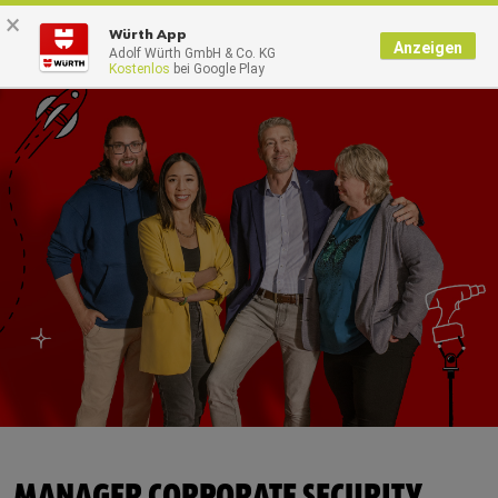
×
0
Würth App
Anzeigen
Adolf Würth GmbH & Co. KG
Kostenlos
bei Google Play