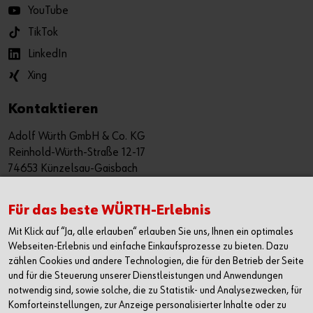
YouTube
TikTok
LinkedIn
Xing
Kontaktieren
Adolf Würth GmbH & Co. KG
Reinhold-Würth-Straße 12-17
74653 Künzelsau-Gaisbach
Deutschland
Alle Kontaktmöglichkeiten
Für das beste WÜRTH-Erlebnis
Mit Klick auf “Ja, alle erlauben“ erlauben Sie uns, Ihnen ein optimales
+49 7940 15-2400
Webseiten-Erlebnis und einfache Einkaufsprozesse zu bieten. Dazu
zählen Cookies und andere Technologien, die für den Betrieb der Seite
info@wuerth.com
und für die Steuerung unserer Dienstleistungen und Anwendungen
notwendig sind, sowie solche, die zu Statistik- und Analysezwecken, für
Komforteinstellungen, zur Anzeige personalisierter Inhalte oder zu