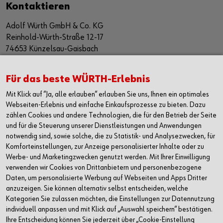
Kontaktieren
Adolf Würth GmbH & Co. KG
Reinhold-Würth-Straße 12-17
74653 Künzelsau-Gaisbach
Deutschland
Alle Kontaktmöglichkeiten
Für das beste WÜRTH-Erlebnis
Mit Klick auf “Ja, alle erlauben“ erlauben Sie uns, Ihnen ein optimales
+49 7940 15-2400
Webseiten-Erlebnis und einfache Einkaufsprozesse zu bieten. Dazu
zählen Cookies und andere Technologien, die für den Betrieb der Seite
info@wuerth.com
und für die Steuerung unserer Dienstleistungen und Anwendungen
notwendig sind, sowie solche, die zu Statistik- und Analysezwecken, für
Komforteinstellungen, zur Anzeige personalisierter Inhalte oder zu
Werbe- und Marketingzwecken genutzt werden. Mit Ihrer Einwilligung
verwenden wir Cookies von Drittanbietern und personenbezogene
Daten, um personalisierte Werbung auf Webseiten und Apps Dritter
anzuzeigen. Sie können alternativ selbst entscheiden, welche
Kategorien Sie zulassen möchten, die Einstellungen zur Datennutzung
individuell anpassen und mit Klick auf „Auswahl speichern“ bestätigen.
Ihre Entscheidung können Sie jederzeit über „Cookie-Einstellung