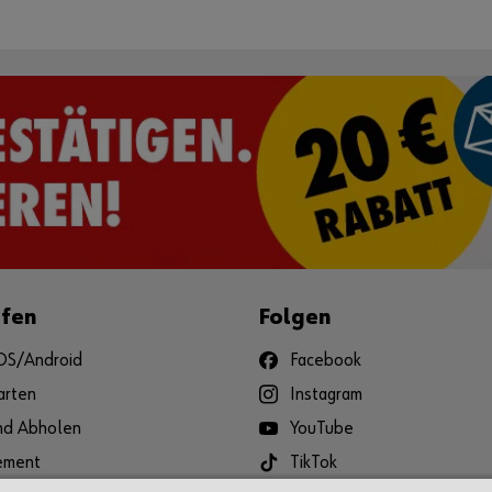
ufen
Folgen
iOS/Android
Facebook
arten
Instagram
und Abholen
YouTube
ement
TikTok