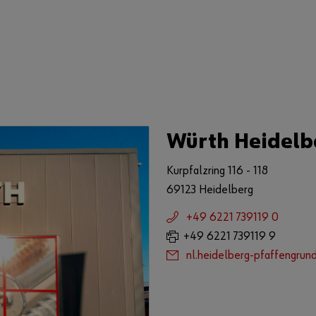
Würth Heidelb
Kurpfalzring 116 - 118
69123 Heidelberg
+49 6221 739119 0
+49 6221 739119 9
nl.heidelberg-pfaffengru