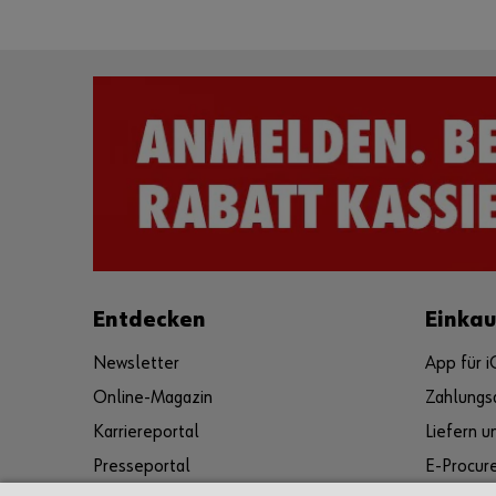
Entdecken
Einka
Newsletter
App für 
Online-Magazin
Zahlungs
Karriereportal
Liefern 
Presseportal
E-Procur