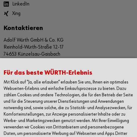
LinkedIn
Xing
Kontaktieren
Adolf Würth GmbH & Co. KG
Reinhold-Würth-Straße 12-17
74653 Künzelsau-Gaisbach
Deutschland
Alle Kontaktmöglichkeiten
Für das beste WÜRTH-Erlebnis
Mit Klick auf “Ja, alle erlauben“ erlauben Sie uns, Ihnen ein optimales
+49 7940 15-2400
Webseiten-Erlebnis und einfache Einkaufsprozesse zu bieten. Dazu
zählen Cookies und andere Technologien, die für den Betrieb der Seite
info@wuerth.com
und für die Steuerung unserer Dienstleistungen und Anwendungen
notwendig sind, sowie solche, die zu Statistik- und Analysezwecken, für
Komforteinstellungen, zur Anzeige personalisierter Inhalte oder zu
Werbe- und Marketingzwecken genutzt werden. Mit Ihrer Einwilligung
verwenden wir Cookies von Drittanbietern und personenbezogene
Daten, um personalisierte Werbung auf Webseiten und Apps Dritter