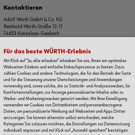
Kontaktieren
Adolf Würth GmbH & Co. KG
Reinhold-Würth-Straße 12-17
74653 Künzelsau-Gaisbach
Deutschland
Für das beste WÜRTH-Erlebnis
Alle Kontaktmöglichkeiten
Mit Klick auf “Ja, alle erlauben“ erlauben Sie uns, Ihnen ein optimales
+49 7940 15-2400
Webseiten-Erlebnis und einfache Einkaufsprozesse zu bieten. Dazu
zählen Cookies und andere Technologien, die für den Betrieb der Seite
info@wuerth.com
und für die Steuerung unserer Dienstleistungen und Anwendungen
notwendig sind, sowie solche, die zu Statistik- und Analysezwecken, für
Komforteinstellungen, zur Anzeige personalisierter Inhalte oder zu
Werbe- und Marketingzwecken genutzt werden. Mit Ihrer Einwilligung
verwenden wir Cookies von Drittanbietern und personenbezogene
Daten, um personalisierte Werbung auf Webseiten und Apps Dritter
anzuzeigen. Sie können alternativ selbst entscheiden, welche
Kategorien Sie zulassen möchten, die Einstellungen zur Datennutzung
individuell anpassen und mit Klick auf „Auswahl speichern“ bestätigen.