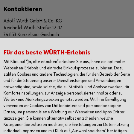
Kontaktieren
Adolf Würth GmbH & Co. KG
Reinhold-Würth-Straße 12-17
74653 Künzelsau-Gaisbach
Deutschland
Alle Kontaktmöglichkeiten
Für das beste WÜRTH-Erlebnis
Mit Klick auf “Ja, alle erlauben“ erlauben Sie uns, Ihnen ein optimales
+49 7940 15-2400
Webseiten-Erlebnis und einfache Einkaufsprozesse zu bieten. Dazu
zählen Cookies und andere Technologien, die für den Betrieb der Seite
info@wuerth.com
und für die Steuerung unserer Dienstleistungen und Anwendungen
notwendig sind, sowie solche, die zu Statistik- und Analysezwecken, für
Komforteinstellungen, zur Anzeige personalisierter Inhalte oder zu
Werbe- und Marketingzwecken genutzt werden. Mit Ihrer Einwilligung
verwenden wir Cookies von Drittanbietern und personenbezogene
Daten, um personalisierte Werbung auf Webseiten und Apps Dritter
anzuzeigen. Sie können alternativ selbst entscheiden, welche
Kategorien Sie zulassen möchten, die Einstellungen zur Datennutzung
individuell anpassen und mit Klick auf „Auswahl speichern“ bestätigen.