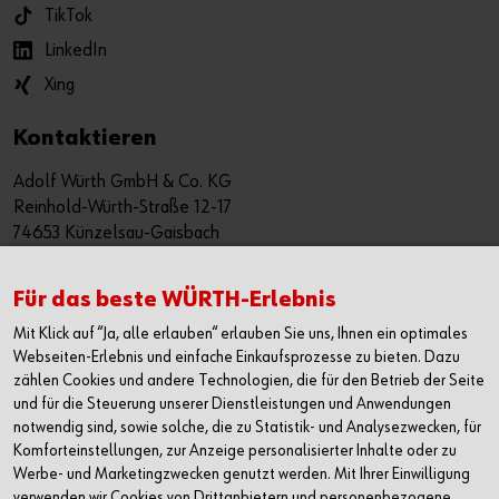
TikTok
LinkedIn
Xing
Kontaktieren
Adolf Würth GmbH & Co. KG
Reinhold-Würth-Straße 12-17
74653 Künzelsau-Gaisbach
Deutschland
Alle Kontaktmöglichkeiten
Für das beste WÜRTH-Erlebnis
Mit Klick auf “Ja, alle erlauben“ erlauben Sie uns, Ihnen ein optimales
+49 7940 15-2400
Webseiten-Erlebnis und einfache Einkaufsprozesse zu bieten. Dazu
zählen Cookies und andere Technologien, die für den Betrieb der Seite
info@wuerth.com
und für die Steuerung unserer Dienstleistungen und Anwendungen
notwendig sind, sowie solche, die zu Statistik- und Analysezwecken, für
Komforteinstellungen, zur Anzeige personalisierter Inhalte oder zu
Werbe- und Marketingzwecken genutzt werden. Mit Ihrer Einwilligung
verwenden wir Cookies von Drittanbietern und personenbezogene