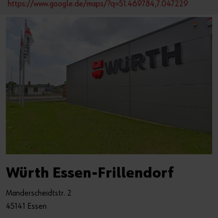
https://www.google.de/maps/?q=51.469784,7.047229
Würth Essen-Frillendorf
Manderscheidtstr. 2
45141 Essen