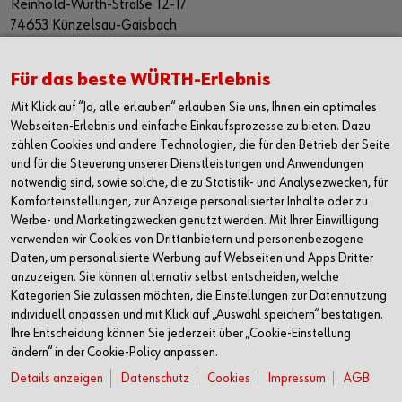
Reinhold-Würth-Straße 12-17
74653 Künzelsau-Gaisbach
Deutschland
Alle Kontaktmöglichkeiten
Für das beste WÜRTH-Erlebnis
Mit Klick auf “Ja, alle erlauben“ erlauben Sie uns, Ihnen ein optimales
+49 7940 15-2400
Webseiten-Erlebnis und einfache Einkaufsprozesse zu bieten. Dazu
zählen Cookies und andere Technologien, die für den Betrieb der Seite
info@wuerth.com
und für die Steuerung unserer Dienstleistungen und Anwendungen
notwendig sind, sowie solche, die zu Statistik- und Analysezwecken, für
Komforteinstellungen, zur Anzeige personalisierter Inhalte oder zu
Werbe- und Marketingzwecken genutzt werden. Mit Ihrer Einwilligung
verwenden wir Cookies von Drittanbietern und personenbezogene
Daten, um personalisierte Werbung auf Webseiten und Apps Dritter
anzuzeigen. Sie können alternativ selbst entscheiden, welche
Kategorien Sie zulassen möchten, die Einstellungen zur Datennutzung
individuell anpassen und mit Klick auf „Auswahl speichern“ bestätigen.
Ihre Entscheidung können Sie jederzeit über „Cookie-Einstellung
ändern“ in der Cookie-Policy anpassen.
Details anzeigen
Datenschutz
Cookies
Impressum
AGB
Verkauf nur an Unternehmer, Gewerbetreibende, Freiberufler und öffentliche