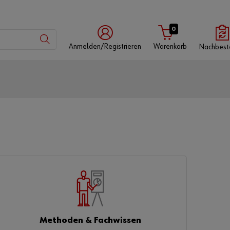
0
Anmelden/Registrieren
Warenkorb
Nachbest
mit
mit
mit
Würth-
Benutzername
Kundennummer
App
Kundennummer
Partnernummer
Methoden & Fachwissen
Passwort