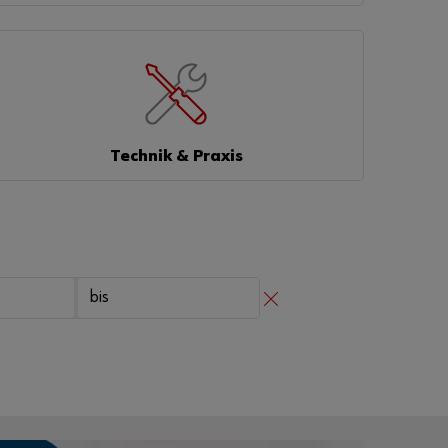
Passwort
vergessen
Anmeldedaten
merken
Technik & Praxis
Anmelden
Sie möchten
sich im
Online-Shop
registrieren?
In nur drei
Schritten