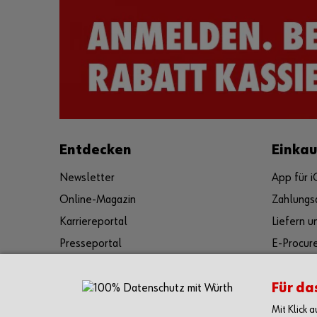
Entdecken
Einka
Newsletter
App für 
Online-Magazin
Zahlungs
Karriereportal
Liefern 
Presseportal
E-Procur
Kulturelles und soziales Engagement
Rückgabe
Für da
Reinhold Würth
FAQ/Hilf
Videos
Mit Klick 