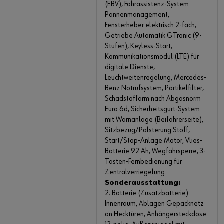
(EBV), Fahrassistenz-System
Pannenmanagement,
Fensterheber elektrisch 2-fach,
Getriebe Automatik GTronic (9-
Stufen), Keyless-Start,
Kommunikationsmodul (LTE) für
digitale Dienste,
Leuchtweitenregelung, Mercedes-
Benz Notrufsystem, Partikelfilter,
Schadstoffarm nach Abgasnorm
Euro 6d, Sicherheitsgurt-System
mit Warnanlage (Beifahrerseite),
Sitzbezug/Polsterung Stoff,
Start/Stop-Anlage Motor, Vlies-
Batterie 92 Ah, Wegfahrsperre, 3-
Tasten-Fernbedienung für
Zentralverriegelung
Sonderausstattung:
2. Batterie (Zusatzbatterie)
Innenraum, Ablagen Gepäcknetz
an Hecktüren, Anhängersteckdose