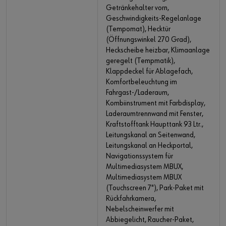
Getränkehalter vorn,
Geschwindigkeits-Regelanlage
(Tempomat), Hecktür
(Öffnungswinkel 270 Grad),
Heckscheibe heizbar, Klimaanlage
geregelt (Tempmatik),
Klappdeckel für Ablagefach,
Komfortbeleuchtung im
Fahrgast-/Laderaum,
Kombiinstrument mit Farbdisplay,
Laderaumtrennwand mit Fenster,
Kraftstofftank Haupttank 93 Ltr.,
Leitungskanal an Seitenwand,
Leitungskanal an Heckportal,
Navigationssystem für
Multimediasystem MBUX,
Multimediasystem MBUX
(Touchscreen 7"), Park-Paket mit
Rückfahrkamera,
Nebelscheinwerfer mit
Abbiegelicht, Raucher-Paket,