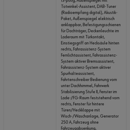
13-polig, Außenspiegel mit
Totwinkel-Assistent, DAB-Tuner
(Radioempfang digital), Akustik-
Paket, Außenspiegel elektrisch
anklappbar, Befestigungsschienen
für Dachträger, Deckenleuchte im
Laderaum mit Türkontakt,
Einstiegsgriff an Hecksäule hinten
rechts, Fahrassistenz-System
Fernlichtassistent, Fahrassistenz-
System aktiver Bremsassistent,
Fahrassistenz-System aktiver
Spurhalteassistent,
Fahrtenschreiber Bedienung vorn
unter Dachhimmel, Fahrwerk
Stabilisierung Stufe II, Fenster im
Lade-/FG-Raum feststehend vorn
rechts, Fenster für hintere
Türen/Heckklappe mit
Wisch-/Waschanlage, Generator
250 A, Fahrzeug ohne
Fahrzeugabsenkung,