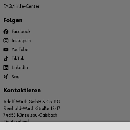
FAQ/Hilfe-Center
Folgen
Facebook
Instagram
YouTube
TikTok
LinkedIn
Xing
Kontaktieren
Adolf Würth GmbH & Co. KG
Reinhold-Würth-Straße 12-17
74653 Künzelsau-Gaisbach
Deutschland