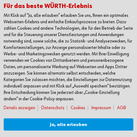
Alle Kontaktmöglichkeiten
Für das beste WÜRTH-Erlebnis
Mit Klick auf “Ja, alle erlauben“ erlauben Sie uns, Ihnen ein optimales
+49 7940 15-2400
Webseiten-Erlebnis und einfache Einkaufsprozesse zu bieten. Dazu
info@wuerth.com
zählen Cookies und andere Technologien, die für den Betrieb der Seite
und für die Steuerung unserer Dienstleistungen und Anwendungen
notwendig sind, sowie solche, die zu Statistik- und Analysezwecken, für
Komforteinstellungen, zur Anzeige personalisierter Inhalte oder zu
Werbe- und Marketingzwecken genutzt werden. Mit Ihrer Einwilligung
verwenden wir Cookies von Drittanbietern und personenbezogene
Daten, um personalisierte Werbung auf Webseiten und Apps Dritter
anzuzeigen. Sie können alternativ selbst entscheiden, welche
Kategorien Sie zulassen möchten, die Einstellungen zur Datennutzung
individuell anpassen und mit Klick auf „Auswahl speichern“ bestätigen.
Ihre Entscheidung können Sie jederzeit über „Cookie-Einstellung
ändern“ in der Cookie-Policy anpassen.
Verkauf nur an Unternehmer, Gewerbetreibende, Freiberufler und öffentliche
Details anzeigen
Datenschutz
Cookies
Impressum
AGB
Institutionen, nicht jedoch an Verbraucher im Sinne des § 13 BGB. Alle Preise in
Euro zzgl. gesetzl. MwSt. Angebote freibleibend
Ja, alle erlauben
© Adolf Würth GmbH & Co. KG