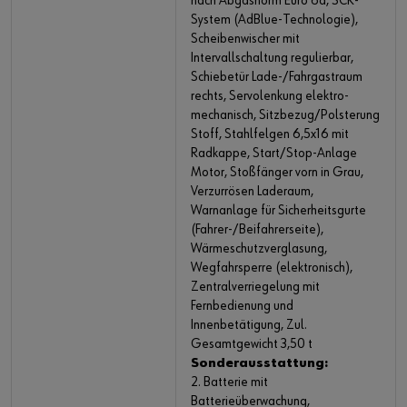
nach Abgasnorm Euro 6d, SCR-
System (AdBlue-Technologie),
Scheibenwischer mit
Intervallschaltung regulierbar,
Schiebetür Lade-/Fahrgastraum
rechts, Servolenkung elektro-
mechanisch, Sitzbezug/Polsterung
Stoff, Stahlfelgen 6,5x16 mit
Radkappe, Start/Stop-Anlage
Motor, Stoßfänger vorn in Grau,
Verzurrösen Laderaum,
Warnanlage für Sicherheitsgurte
(Fahrer-/Beifahrerseite),
Wärmeschutzverglasung,
Wegfahrsperre (elektronisch),
Zentralverriegelung mit
Fernbedienung und
Innenbetätigung, Zul.
Gesamtgewicht 3,50 t
Sonderausstattung:
2. Batterie mit
Batterieüberwachung,