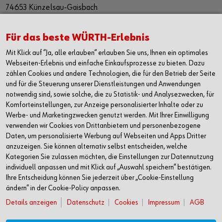
74653 Künzelsau-Gaisbach
Deutschland
Alle Kontaktmöglichkeiten
Für das beste WÜRTH-Erlebnis
Mit Klick auf “Ja, alle erlauben“ erlauben Sie uns, Ihnen ein optimales
+49 7940 15-2400
Webseiten-Erlebnis und einfache Einkaufsprozesse zu bieten. Dazu
zählen Cookies und andere Technologien, die für den Betrieb der Seite
info@wuerth.com
und für die Steuerung unserer Dienstleistungen und Anwendungen
notwendig sind, sowie solche, die zu Statistik- und Analysezwecken, für
Komforteinstellungen, zur Anzeige personalisierter Inhalte oder zu
Werbe- und Marketingzwecken genutzt werden. Mit Ihrer Einwilligung
verwenden wir Cookies von Drittanbietern und personenbezogene
Daten, um personalisierte Werbung auf Webseiten und Apps Dritter
anzuzeigen. Sie können alternativ selbst entscheiden, welche
Kategorien Sie zulassen möchten, die Einstellungen zur Datennutzung
individuell anpassen und mit Klick auf „Auswahl speichern“ bestätigen.
Ihre Entscheidung können Sie jederzeit über „Cookie-Einstellung
ändern“ in der Cookie-Policy anpassen.
Details anzeigen
Datenschutz
Cookies
Impressum
AGB
Verkauf nur an Unternehmer, Gewerbetreibende, Freiberufler und öffentliche
Institutionen, nicht jedoch an Verbraucher im Sinne des § 13 BGB. Alle Preise in