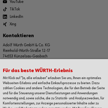
YouTube
TikTok
LinkedIn
Xing
Kontaktieren
Adolf Würth GmbH & Co. KG
Reinhold-Würth-Straße 12-17
74653 Künzelsau-Gaisbach
Deutschland
Für das beste WÜRTH-Erlebnis
Alle Kontaktmöglichkeiten
Mit Klick auf “Ja, alle erlauben“ erlauben Sie uns, Ihnen ein optimales
+49 7940 15-2400
Webseiten-Erlebnis und einfache Einkaufsprozesse zu bieten. Dazu
zählen Cookies und andere Technologien, die für den Betrieb der Seite
info@wuerth.com
und für die Steuerung unserer Dienstleistungen und Anwendungen
notwendig sind, sowie solche, die zu Statistik- und Analysezwecken, für
Komforteinstellungen, zur Anzeige personalisierter Inhalte oder zu